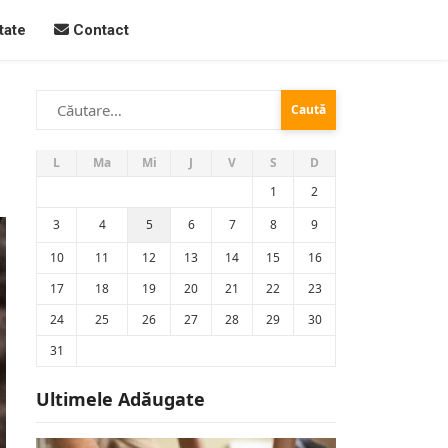
tate
Contact
Caută
după:
L
Ma
Mi
J
V
S
D
1
2
3
4
5
6
7
8
9
10
11
12
13
14
15
16
17
18
19
20
21
22
23
24
25
26
27
28
29
30
31
Ultimele Adăugate