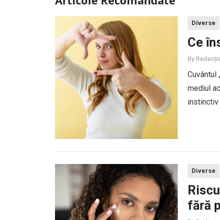
Diverse
Ce în
By
Redacți
Cuvântul „
mediul ac
instincti
numeroas
Diverse
Riscu
fără 