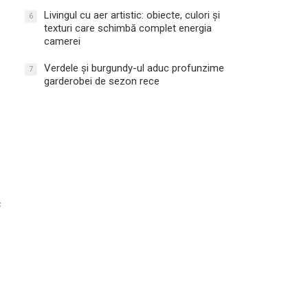
Livingul cu aer artistic: obiecte, culori și
6
texturi care schimbă complet energia
camerei
Verdele și burgundy-ul aduc profunzime
7
garderobei de sezon rece
c