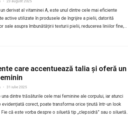
a
•
23 august 2025
 un derivat al vitaminei A, este unul dintre cele mai eficiente
e active utilizate în produsele de îngrijire a pielii, datorită
or sale asupra îmbunătățirii texturii pielii, reducerea liniilor fine,
a acneei și stimularea producției de colagen. Cu toate...
nte care accentuează talia și oferă un
feminin
a
•
31 iulie 2025
 una dintre trăsăturile cele mai feminine ale corpului, iar atunci
 evidențiată corect, poate transforma orice ținută într-un look
 Fie că este vorba despre o siluetă tip „clepsidră” sau o siluetă
tă, există o mulțime...