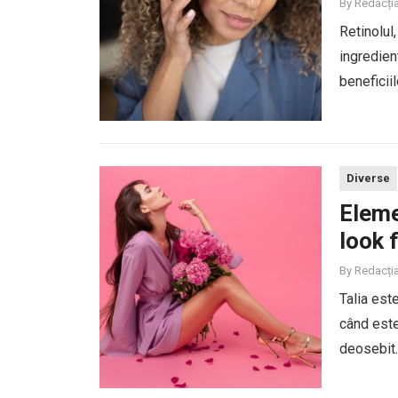
By
Redacți
Retinolul,
ingredient
beneficiil
combatere
Diverse
Eleme
look 
By
Redacți
Talia este
când este
deosebit.
mai dreap