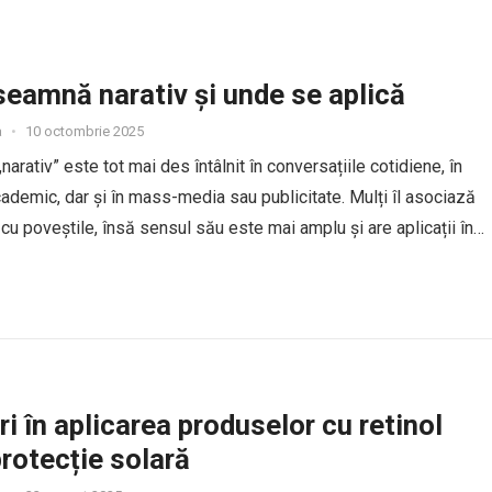
seamnă narativ și unde se aplică
a
•
10 octombrie 2025
narativ” este tot mai des întâlnit în conversațiile cotidiene, în
ademic, dar și în mass-media sau publicitate. Mulți îl asociază
v cu poveștile, însă sensul său este mai amplu și are aplicații în
e domenii. Hai să descoperim...
ri în aplicarea produselor cu retinol
protecție solară