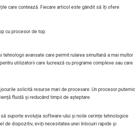
ile care contează. Fiecare articol este gândit să îți ofere
top cu procesor de top.
i tehnologii avansate care permit rularea simultană a mai multor
al pentru utilizatorii care lucrează cu programe complexe sau care
 jocurile solicită resurse mari de procesare. Un procesor puterni
iență fluidă și reducând timpii de așteptare.
să suporte evoluția software-ului și noile cerințe tehnologice
el de dispozitiv, eviți necesitatea unei înlocuiri rapide și