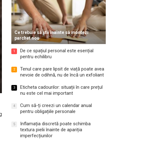
Ce trebuie să știi înainte să montezi
parchet nou
De ce spațiul personal este esențial
1
pentru echilibru
Tenul care pare lipsit de viață poate avea
2
nevoie de odihnă, nu de încă un exfoliant
Eticheta cadourilor: situații în care prețul
3
nu este cel mai important
Cum să-ți creezi un calendar anual
4
pentru obligațiile personale
g
Inflamația discretă poate schimba
5
textura pielii înainte de apariția
imperfecțiunilor