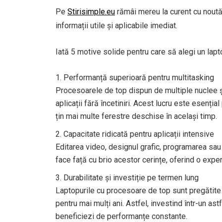
Pe
Stirisimple.eu
rămâi mereu la curent cu noutăț
informații utile și aplicabile imediat.
Iată 5 motive solide pentru care să alegi un lap
Performanță superioară pentru multitasking
Procesoarele de top dispun de multiple nuclee ș
aplicații fără încetiniri. Acest lucru este esenți
țin mai multe ferestre deschise în același timp.
Capacitate ridicată pentru aplicații intensive
Editarea video, designul grafic, programarea sau
face față cu brio acestor cerințe, oferind o exper
Durabilitate și investiție pe termen lung
Laptopurile cu procesoare de top sunt pregătite 
pentru mai mulți ani. Astfel, investind într-un astf
beneficiezi de performanțe constante.