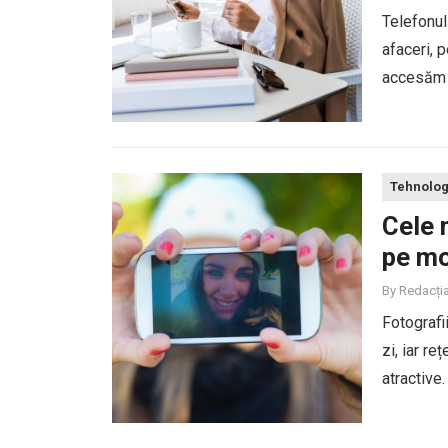
Telefonul
afaceri, 
accesăm i
business 
Tehnolog
Cele 
pe mo
By
Redacți
Fotografi
zi, iar r
atractive
de un apar