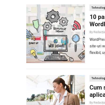
Tehnolog
10 pa
Word
By
Redacți
WordPress
site-uri w
flexibil, 
funcționali
Tehnolog
Cum s
aplic
By
Redacți