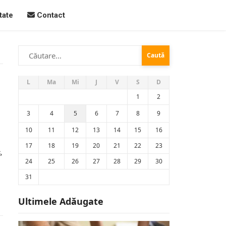
tate
Contact
Caută
după:
L
Ma
Mi
J
V
S
D
1
2
3
4
5
6
7
8
9
10
11
12
13
14
15
16
17
18
19
20
21
22
23
,
24
25
26
27
28
29
30
31
Ultimele Adăugate