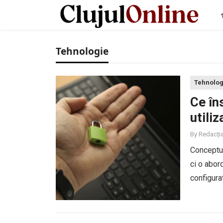
Tehnologie
Tehnolog
Ce în
utiliz
By
Redacți
Conceptul
ci o abord
configura
nevoie să