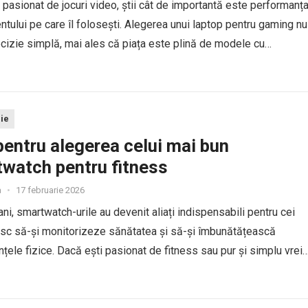
 pasionat de jocuri video, știi cât de importantă este performanț
tului pe care îl folosești. Alegerea unui laptop pentru gaming nu
cizie simplă, mai ales că piața este plină de modele cu
i și prețuri variate....
ie
pentru alegerea celui mai bun
watch pentru fitness
a
•
17 februarie 2026
 ani, smartwatch-urile au devenit aliați indispensabili pentru cei
sc să-și monitorizeze sănătatea și să-și îmbunătățească
țele fizice. Dacă ești pasionat de fitness sau pur și simplu vrei
 pas spre un stil de viață mai...