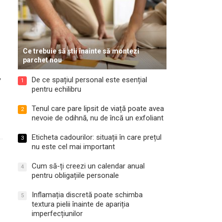
Ce trebuie să știi înainte să montezi
parchet nou
,
De ce spațiul personal este esențial
1
pentru echilibru
Tenul care pare lipsit de viață poate avea
2
nevoie de odihnă, nu de încă un exfoliant
Eticheta cadourilor: situații în care prețul
3
nu este cel mai important
Cum să-ți creezi un calendar anual
4
pentru obligațiile personale
Inflamația discretă poate schimba
5
textura pielii înainte de apariția
imperfecțiunilor