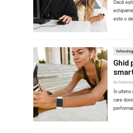
Dacă ești
echipamen
este o de
specificați
Tehnolog
Ghid 
smart
By
Redacți
În ultimii
care dore
performan
să faci un