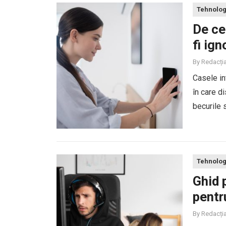
Tehnolog
De ce
fi ign
By
Redacți
Casele in
în care d
becurile 
conectivit
Tehnolog
Ghid 
pentr
By
Redacți