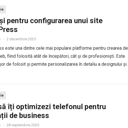
ie
și pentru configurarea unui site
Press
a
•
2 decembrie 2025
 este una dintre cele mai populare platforme pentru crearea de
eb, fiind folosită atât de începători, cât și de profesioniști. Este
ușor de folosit și permite personalizarea în detaliu a designului și
tăților. Dacă vrei să îți...
ie
ă îți optimizezi telefonul pentru
ații de business
a
•
28 septembrie 2025