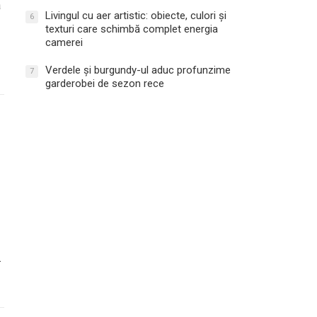
a
Livingul cu aer artistic: obiecte, culori și
6
texturi care schimbă complet energia
camerei
Verdele și burgundy-ul aduc profunzime
7
garderobei de sezon rece