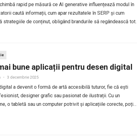
himbă rapid pe măsură ce AI generative influențează modul în
izatorii caută informații, cum apar rezultatele în SERP și cum
 strategiile de conținut, obligând brandurile să regândească tot
e optimizare pentru vizibilitate, relevanță și conversii....
ie
mai bune aplicații pentru desen digital
a
•
3 decembrie 2025
igital a devenit o formă de artă accesibilă tuturor, fie că ești
fesionist, designer grafic sau pasionat de ilustrații. Cu un
e, o tabletă sau un computer potrivit și aplicațiile corecte, poți
ri impresionante oriunde te-ai afla....