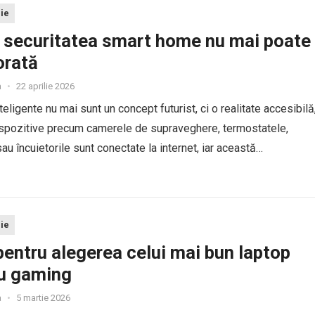
ie
 securitatea smart home nu mai poate
orată
a
•
22 aprilie 2026
teligente nu mai sunt un concept futurist, ci o realitate accesibilă
ispozitive precum camerele de supraveghere, termostatele,
sau încuietorile sunt conectate la internet, iar această
ate aduce beneficii evidente de confort, dar și riscuri reale de...
ie
pentru alegerea celui mai bun laptop
u gaming
a
•
5 martie 2026