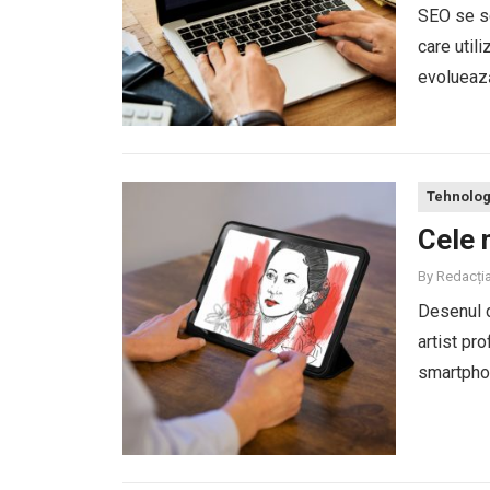
SEO se sc
care util
evoluează
procesul d
Tehnolog
Cele 
By
Redacți
Desenul d
artist pro
smartphon
crea lucră