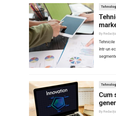
Tehnolog
Tehni
marke
By
Redacți
Tehnicile
într-un 
segmente 
real pent
este unul.
Tehnolog
Cum s
gener
By
Redacți