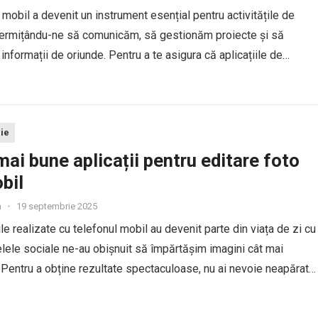
 mobil a devenit un instrument esențial pentru activitățile de
permițându-ne să comunicăm, să gestionăm proiecte și să
nformații de oriunde. Pentru a te asigura că aplicațiile de
funcționează rapid, sigur și fără întreruperi, este important să...
ie
mai bune aplicații pentru editare foto
bil
a
•
19 septembrie 2025
ile realizate cu telefonul mobil au devenit parte din viața de zi cu
ețelele sociale ne-au obișnuit să împărtășim imagini cât mai
. Pentru a obține rezultate spectaculoase, nu ai nevoie neapărat
at profesional – ci...