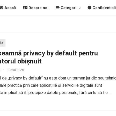
Acasă
Despre noi
Categorii
Confidențiali
ie
seamnă privacy by default pentru
atorul obișnuit
a
•
13 mai 2026
 de „privacy by default” nu este doar un termen juridic sau tehnic
are practică prin care aplicațiile și serviciile digitale sunt
te implicit să îți protejeze datele personale, fără ca tu să fie
 modifici manual...