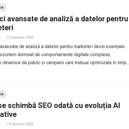
ie
ci avansate de analiză a datelor pentru
teri
a
•
22 ianuarie 2026
 avansate de analiză a datelor pentru marketeri devin esențiale
ecosistem dominat de comportamente digitale complexe,
dinamice de public și campanii care trebuie optimizate în timp
ru a produce rezultate măsurabile și profitabile. Analiza predictiv
..
ie
e schimbă SEO odată cu evoluția AI
ative
a
•
15 ianuarie 2026