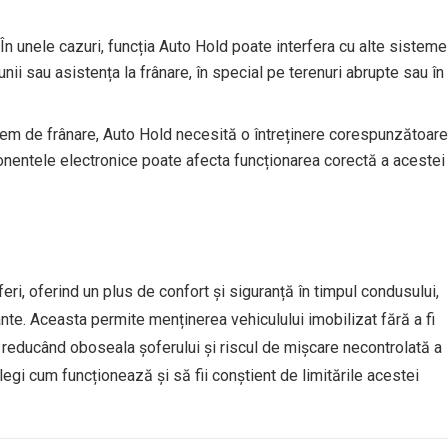
 În unele cazuri, funcția Auto Hold poate interfera cu alte sisteme
iunii sau asistența la frânare, în special pe terenuri abrupte sau în
istem de frânare, Auto Hold necesită o întreținere corespunzătoare
onentele electronice poate afecta funcționarea corectă a acestei
eri, oferind un plus de confort și siguranță în timpul condusului,
ante. Aceasta permite menținerea vehiculului imobilizat fără a fi
 reducând oboseala șoferului și riscul de mișcare necontrolată a
legi cum funcționează și să fii conștient de limitările acestei