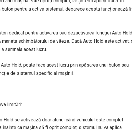
 când mașina este oprită complet, iar șoferul aplică frâna. În
 buton pentru a activa sistemul, deoarece acesta funcționează î
uton dedicat pentru activarea sau dezactivarea funcției Auto Hold
ă maneta schimbătorului de viteze. Dacă Auto Hold este activat, 
 a semnala acest lucru.
uto Hold, poate face acest lucru prin apăsarea unui buton sau
ncție de sistemul specific al mașinii.
va limitări:
to Hold se activează doar atunci când vehiculul este complet
 înainte ca mașina să fi oprit complet, sistemul nu va aplica