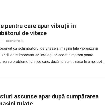
e pentru care apar vibrații în
bătorul de viteze
a
•
18 iunie 2026
bservat că schimbătorul de viteze al mașinii tale vibrează în
ilizării, este important să înțelegi că acest simptom poate
iverse probleme tehnice care, dacă nu sunt tratate la timp, pot
teriorări mai grave și...
sturi ascunse apar după cumpărarea
mașini rulate