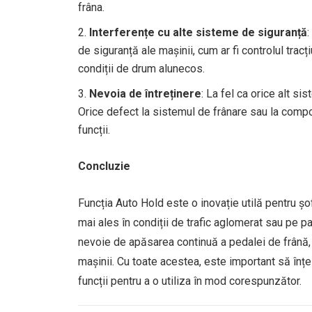
frâna.
Interferențe cu alte sisteme de siguranță
:
de siguranță ale mașinii, cum ar fi controlul tracț
condiții de drum alunecos.
Nevoia de întreținere
: La fel ca orice alt s
Orice defect la sistemul de frânare sau la comp
funcții.
Concluzie
Funcția Auto Hold este o inovație utilă pentru șof
mai ales în condiții de trafic aglomerat sau pe p
nevoie de apăsarea continuă a pedalei de frână,
mașinii. Cu toate acestea, este important să înțe
funcții pentru a o utiliza în mod corespunzător.