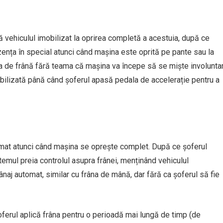
 vehiculul imobilizat la oprirea completă a acestuia, după ce
ezența în special atunci când mașina este oprită pe pante sau la
a de frână fără teama că mașina va începe să se miște involuntar
bilizată până când șoferul apasă pedala de accelerație pentru a
omat atunci când mașina se oprește complet. După ce șoferul
emul preia controlul asupra frânei, menținând vehiculul
ânaj automat, similar cu frâna de mână, dar fără ca șoferul să fie
ferul aplică frâna pentru o perioadă mai lungă de timp (de