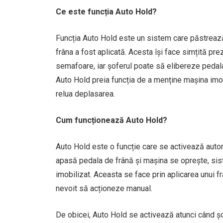
Ce este funcția Auto Hold?
Funcția Auto Hold este un sistem care păstrează
frâna a fost aplicată. Acesta își face simțită pr
semafoare, iar șoferul poate să elibereze pedal
Auto Hold preia funcția de a menține mașina imo
relua deplasarea.
Cum funcționează Auto Hold?
Auto Hold este o funcție care se activează aut
apasă pedala de frână și mașina se oprește, sist
imobilizat. Aceasta se face prin aplicarea unui fr
nevoit să acționeze manual.
De obicei, Auto Hold se activează atunci când șo