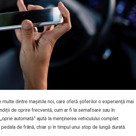
multe dintre mașinile noi, care oferă șoferilor o experiență mai
ondiții de oprire frecventă, cum ar fi la semafoare sau în
 „oprie automată” ajută la menținerea vehiculului complet
pedala de frână, chiar și în timpul unui stop de lungă durată.