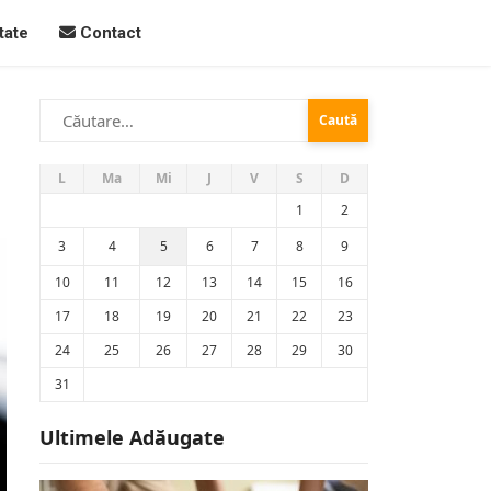
tate
Contact
Caută
după:
L
Ma
Mi
J
V
S
D
1
2
3
4
5
6
7
8
9
10
11
12
13
14
15
16
17
18
19
20
21
22
23
24
25
26
27
28
29
30
31
Ultimele Adăugate