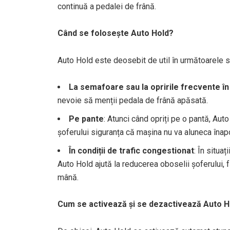
continuă a pedalei de frână.
Când se folosește Auto Hold?
Auto Hold este deosebit de util în următoarele si
La semafoare sau la opririle frecvente în 
nevoie să menții pedala de frână apăsată.
Pe pante
: Atunci când opriți pe o pantă, Aut
șoferului siguranța că mașina nu va aluneca înapo
În condiții de trafic congestionat
: În situa
Auto Hold ajută la reducerea oboselii șoferului,
mână.
Cum se activează și se dezactivează Auto H