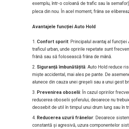
exemplu, într-o coloană de trafic sau la semafor
pleca din nou. În acel moment, frâna se elibere
Avantajele funcției Auto Hold
Confort sporit
: Principalul avantaj al funcție
traficul urban, unde opririle repetate sunt frecv
frână sau să folosească frâna de mână.
Siguranță îmbunătățită
: Auto Hold reduce ris
miște accidental, mai ales pe pante. De asemenea,
alunece din cauza unei greșeli sau a unui gest b
Prevenirea oboselii
: În cazul opririlor frecv
reducerea oboselii șoferului, deoarece nu trebui
deosebit de util în timpul unui drum lung sau în t
Reducerea uzurii frânelor
: Deoarece sistemu
constantă și agresivă, uzura componentelor sist