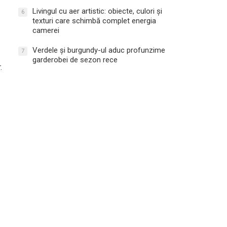
Livingul cu aer artistic: obiecte, culori și
6
texturi care schimbă complet energia
camerei
Verdele și burgundy-ul aduc profunzime
7
garderobei de sezon rece
.