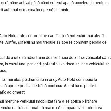
) și rămâne activat până când șoferul apasă accelerația pentru a
ază automat și mașina începe să se miște.
i Auto Hold este confortul pe care îl oferă șoferului, mai ales în
ente. Astfel, șoferul nu mai trebuie să apese constant pedala de
cul de a uita să ridici frâna de mână sau de a lăsa vehiculul să s
 în cazul unei panicări, șoferul nu va risca să lase vehiculul să
rusc.
ente, mai ales pe drumurile în oraș, Auto Hold contribuie la
e să apese pedala de frână continuu. Acest lucru poate fi
rafic aglomerat.
l menține vehiculul imobilizat fără a se aplica o frânare
emului de frânare poate fi mai mică comparativ cu folosirea