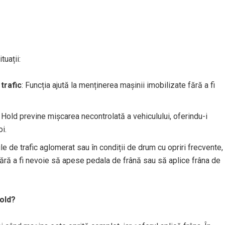
tuații:
trafic
: Funcția ajută la menținerea mașinii imobilizate fără a fi
o Hold previne mișcarea necontrolată a vehiculului, oferindu-i
i.
țiile de trafic aglomerat sau în condiții de drum cu opriri frecvente,
 fără a fi nevoie să apese pedala de frână sau să aplice frâna de
old?