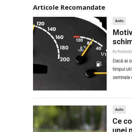
Articole Recomandate
Auto
Motiv
schim
By
Redacți
Dacă ai o
timpul ut
semnala d
duce la de
Auto
Ce co
unei 