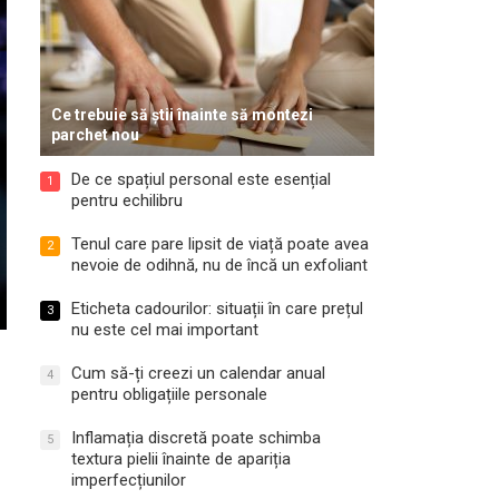
Ce trebuie să știi înainte să montezi
parchet nou
De ce spațiul personal este esențial
1
pentru echilibru
Tenul care pare lipsit de viață poate avea
2
nevoie de odihnă, nu de încă un exfoliant
Eticheta cadourilor: situații în care prețul
3
nu este cel mai important
Cum să-ți creezi un calendar anual
4
pentru obligațiile personale
Inflamația discretă poate schimba
5
textura pielii înainte de apariția
imperfecțiunilor