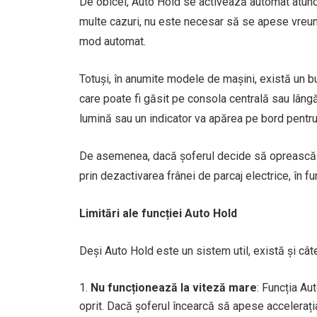
De obicei, Auto Hold se activează automat atunci
multe cazuri, nu este necesar să se apese vreun
mod automat.
Totuși, în anumite modele de mașini, există un b
care poate fi găsit pe consola centrală sau lâng
lumină sau un indicator va apărea pe bord pentru
De asemenea, dacă șoferul decide să oprească A
prin dezactivarea frânei de parcaj electrice, în fu
Limitări ale funcției Auto Hold
Deși Auto Hold este un sistem util, există și câte
Nu funcționează la viteză mare
: Funcția Au
oprit. Dacă șoferul încearcă să apese accelerația