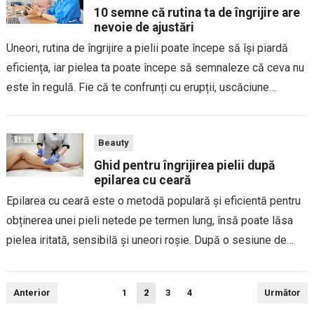
10 semne că rutina ta de îngrijire are
nevoie de ajustări
Uneori, rutina de îngrijire a pielii poate începe să își piardă
eficiența, iar pielea ta poate începe să semnaleze că ceva nu
este în regulă. Fie că te confrunți cu erupții, uscăciune
excesivă sau chiar cu un ten mai gras...
Beauty
Ghid pentru îngrijirea pielii după
epilarea cu ceară
Epilarea cu ceară este o metodă populară și eficientă pentru
obținerea unei pieli netede pe termen lung, însă poate lăsa
pielea iritată, sensibilă și uneori roșie. După o sesiune de
epilare cu ceară, este esențial să urmezi câțiva pași pentru...
Paginație
Anterior
1
2
3
4
Următor
articole