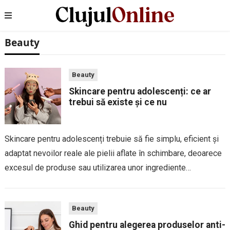
Beauty
Beauty
Skincare pentru adolescenți: ce ar
trebui să existe și ce nu
Skincare pentru adolescenți trebuie să fie simplu, eficient și
adaptat nevoilor reale ale pielii aflate în schimbare, deoarece
excesul de produse sau utilizarea unor ingrediente
nepotrivite poate face mai mult rău decât bine; în această
perioadă, pielea este influențată de...
Beauty
Ghid pentru alegerea produselor anti-