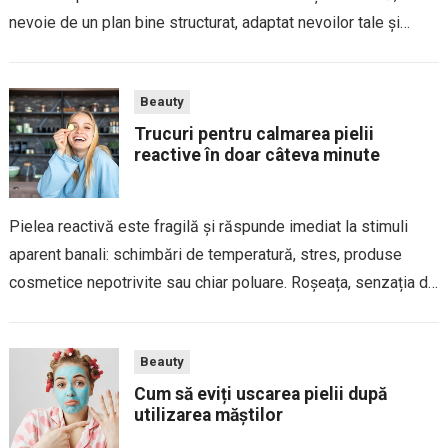
nevoie de un plan bine structurat, adaptat nevoilor tale și
ritmului natural al pielii. Un plan de beauty lunar te...
Beauty
Trucuri pentru calmarea pielii
reactive în doar câteva minute
Pielea reactivă este fragilă și răspunde imediat la stimuli
aparent banali: schimbări de temperatură, stres, produse
cosmetice nepotrivite sau chiar poluare. Roșeața, senzația de
arsură, furnicăturile și mâncărimea pot apărea brusc și pot fi
deranjante. Din fericire, există câteva soluții...
Beauty
Cum să eviți uscarea pielii după
utilizarea măștilor