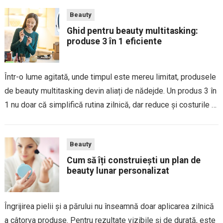
Beauty
Ghid pentru beauty multitasking:
produse 3 în 1 eficiente
Într-o lume agitată, unde timpul este mereu limitat, produsele
de beauty multitasking devin aliați de nădejde. Un produs 3 în
1 nu doar că simplifică rutina zilnică, dar reduce și costurile și
spațiul ocupat în geantă sau pe raftul din...
Beauty
Cum să îți construiești un plan de
beauty lunar personalizat
Îngrijirea pielii și a părului nu înseamnă doar aplicarea zilnică
a câtorva produse. Pentru rezultate vizibile și de durată, este