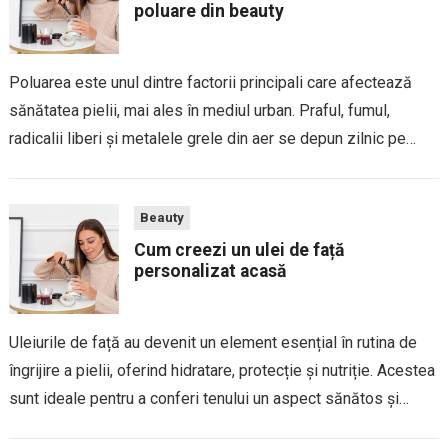
poluare din beauty
Poluarea este unul dintre factorii principali care afectează
sănătatea pielii, mai ales în mediul urban. Praful, fumul,
radicalii liberi și metalele grele din aer se depun zilnic pe
față, ducând la îmbătrânire prematură, pierderea luminozității
și chiar la apariția imperfecțiunilor....
Beauty
Cum creezi un ulei de față
personalizat acasă
Uleiurile de față au devenit un element esențial în rutina de
îngrijire a pielii, oferind hidratare, protecție și nutriție. Acestea
sunt ideale pentru a conferi tenului un aspect sănătos și
radiant. Ceea ce face uleiurile și mai atractive este faptul...