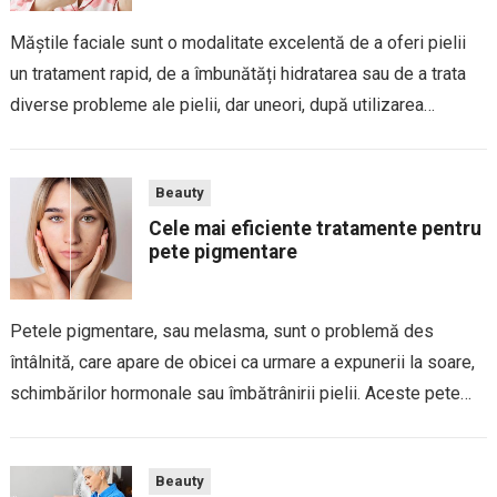
Măștile faciale sunt o modalitate excelentă de a oferi pielii
un tratament rapid, de a îmbunătăți hidratarea sau de a trata
diverse probleme ale pielii, dar uneori, după utilizarea
acestora, pielea poate deveni uscată, iritată sau deshidratată.
Uscarea pielii după...
Beauty
Cele mai eficiente tratamente pentru
pete pigmentare
Petele pigmentare, sau melasma, sunt o problemă des
întâlnită, care apare de obicei ca urmare a expunerii la soare,
schimbărilor hormonale sau îmbătrânirii pielii. Aceste pete
pot varia în culoare de la maro deschis la închis și pot apărea
pe...
Beauty