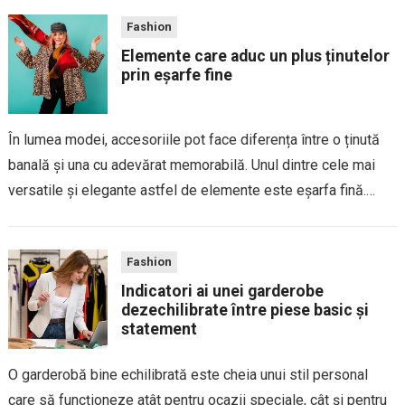
outfit, oferindu-i un look...
Fashion
Elemente care aduc un plus ținutelor
prin eșarfe fine
În lumea modei, accesoriile pot face diferența între o ținută
banală și una cu adevărat memorabilă. Unul dintre cele mai
versatile și elegante astfel de elemente este eșarfa fină.
Acest accesoriu simplu, dar plin de farmec, are puterea de a...
Fashion
Indicatori ai unei garderobe
dezechilibrate între piese basic și
statement
O garderobă bine echilibrată este cheia unui stil personal
care să funcționeze atât pentru ocazii speciale, cât și pentru