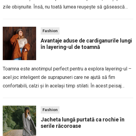
zile obișnuite. Însă, nu toată lumea reușește să găsească
acel echilibru perfect între piesele basic, esențiale și
versatile, și piesele statement,...
Fashion
Avantaje aduse de cardiganurile lungi
în layering-ul de toamnă
Toamna este anotimpul perfect pentru a explora layering-ul –
acel joc inteligent de suprapuneri care ne ajută să fim
confortabili, calzi și în același timp stilati. În acest peisaj
vestimentar, cardiganurile lungi ocupă un loc de cinste.
Aceste piese versatile...
Fashion
Jacheta lungă purtată ca rochie în
serile răcoroase