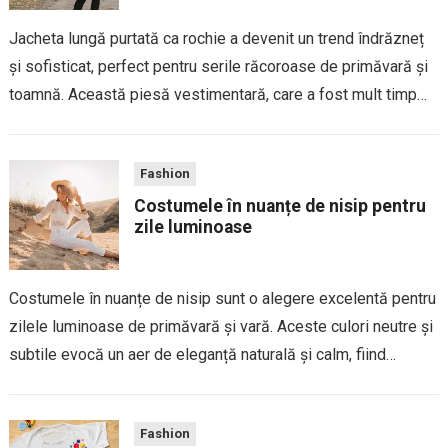
Jacheta lungă purtată ca rochie a devenit un trend îndrăzneț
și sofisticat, perfect pentru serile răcoroase de primăvară și
toamnă. Această piesă vestimentară, care a fost mult timp
asociată cu un stil casual sau formal, este acum
reinterpretată ca un...
Fashion
Costumele în nuanțe de nisip pentru
zile luminoase
Costumele în nuanțe de nisip sunt o alegere excelentă pentru
zilele luminoase de primăvară și vară. Aceste culori neutre și
subtile evocă un aer de eleganță naturală și calm, fiind
perfecte pentru a crea un look rafinat, dar relaxat. Nuanțele...
Fashion