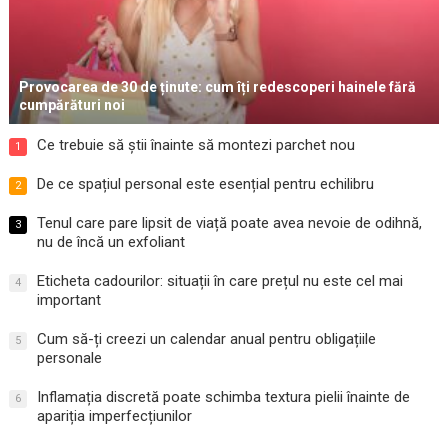
Provocarea de 30 de ținute: cum îți redescoperi hainele fără
cumpărături noi
Ce trebuie să știi înainte să montezi parchet nou
1
De ce spațiul personal este esențial pentru echilibru
2
Tenul care pare lipsit de viață poate avea nevoie de odihnă,
3
nu de încă un exfoliant
Eticheta cadourilor: situații în care prețul nu este cel mai
4
important
Cum să-ți creezi un calendar anual pentru obligațiile
5
personale
Inflamația discretă poate schimba textura pielii înainte de
6
apariția imperfecțiunilor