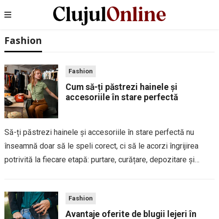
Fashion
Fashion
Cum să-ți păstrezi hainele și
accesoriile în stare perfectă
Să-ți păstrezi hainele și accesoriile în stare perfectă nu
înseamnă doar să le speli corect, ci să le acorzi îngrijirea
potrivită la fiecare etapă: purtare, curățare, depozitare și
recondiționare. O garderobă îngrijită nu este doar un semn de
organizare, ci...
Fashion
Avantaje oferite de blugii lejeri în