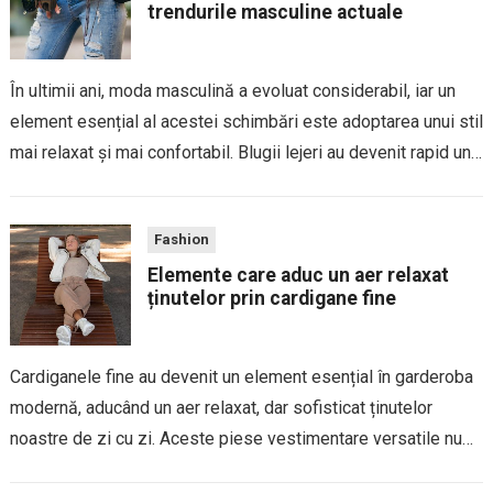
trendurile masculine actuale
În ultimii ani, moda masculină a evoluat considerabil, iar un
element esențial al acestei schimbări este adoptarea unui stil
mai relaxat și mai confortabil. Blugii lejeri au devenit rapid un
must-have în garderoba bărbaților, fiind un exemplu perfect
de îmbinare...
Fashion
Elemente care aduc un aer relaxat
ținutelor prin cardigane fine
Cardiganele fine au devenit un element esențial în garderoba
modernă, aducând un aer relaxat, dar sofisticat ținutelor
noastre de zi cu zi. Aceste piese vestimentare versatile nu
sunt doar extrem de confortabile, dar pot transforma orice