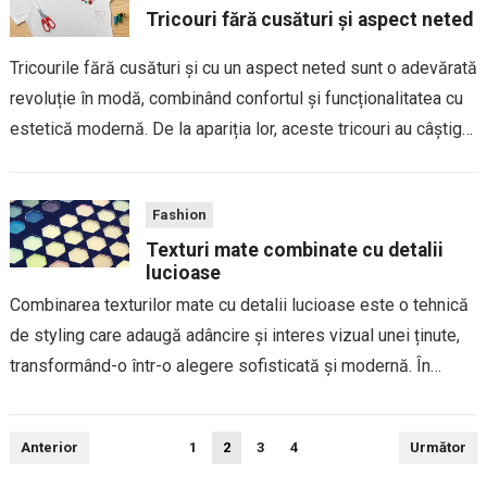
Tricouri fără cusături și aspect neted
Tricourile fără cusături și cu un aspect neted sunt o adevărată
revoluție în modă, combinând confortul și funcționalitatea cu
estetică modernă. De la apariția lor, aceste tricouri au câștigat
rapid popularitate datorită simplității și designului lor inovator.
Fără cusături vizibile,...
Fashion
Texturi mate combinate cu detalii
lucioase
Combinarea texturilor mate cu detalii lucioase este o tehnică
de styling care adaugă adâncire și interes vizual unei ținute,
transformând-o într-o alegere sofisticată și modernă. În
modă, contrastul între mat și lucios este o modalitate
excelentă de a echilibra eleganța...
Paginație
Anterior
1
2
3
4
Următor
articole