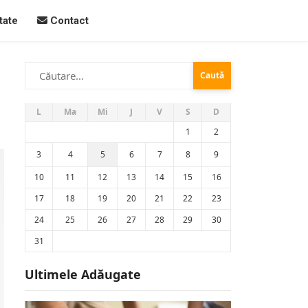
tate
Contact
Caută
după:
L
Ma
Mi
J
V
S
D
1
2
3
4
5
6
7
8
9
10
11
12
13
14
15
16
17
18
19
20
21
22
23
24
25
26
27
28
29
30
31
Ultimele Adăugate