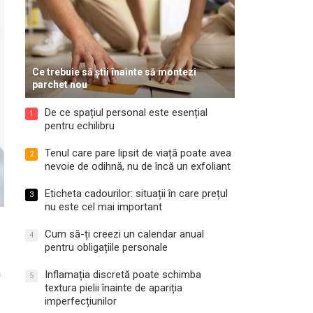
Ce trebuie să știi înainte să montezi
parchet nou
De ce spațiul personal este esențial
1
pentru echilibru
Tenul care pare lipsit de viață poate avea
2
nevoie de odihnă, nu de încă un exfoliant
Eticheta cadourilor: situații în care prețul
3
nu este cel mai important
Cum să-ți creezi un calendar anual
4
pentru obligațiile personale
a
Inflamația discretă poate schimba
5
textura pielii înainte de apariția
imperfecțiunilor