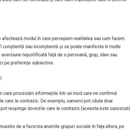
are afectează modul în care percepem realitatea sau cum facem
fi conștientă sau inconștientă și se poate manifesta în multe
o aversiune nejustificată față de o persoană, grup, idee sau
ci pe preferințe subiective.
i:
în care procesăm informațiile într-un mod care ne confirmă
ile care le contrazic. De exemplu, oamenii pot căuta doar
și pot respinge dovezile care le contrazic (aceasta este cunoscut
 noastre de a favoriza anumite grupuri sociale în fața altora, pe