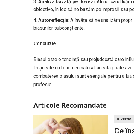
Analiza bazată pe dovezi
: Atunci când luăm
obiective, în loc să ne bazăm pe impresii sau pe 
Autoreflecția
: A învăța să ne analizăm proprii
biasurilor subconștiente.
Concluzie
Biasul este o tendință sau prejudecată care infl
Deși este un fenomen natural, acesta poate avea 
combaterea biasului sunt esențiale pentru a lua de
profesie.
Articole Recomandate
Diverse
Ce în