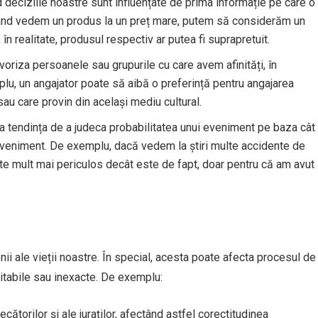
 deciziile noastre sunt influențate de prima informație pe care o
ând vedem un produs la un preț mare, putem să considerăm un
în realitate, produsul respectiv ar putea fi suprapretuit.
voriza persoanele sau grupurile cu care avem afinități, în
lu, un angajator poate să aibă o preferință pentru angajarea
au care provin din același mediu cultural.
la tendința de a judeca probabilitatea unui eveniment pe baza cât
eniment. De exemplu, dacă vedem la știri multe accidente de
te mult mai periculos decât este de fapt, doar pentru că am avut
nii ale vieții noastre. În special, acesta poate afecta procesul de
chitabile sau inexacte. De exemplu:
decătorilor și ale juraților, afectând astfel corectitudinea