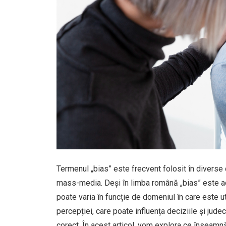
Termenul „bias” este frecvent folosit în diverse co
mass-media. Deși în limba română „bias” este ad
poate varia în funcție de domeniul în care este ut
percepției, care poate influența deciziile și jude
corect. În acest articol, vom explora ce înseamnă