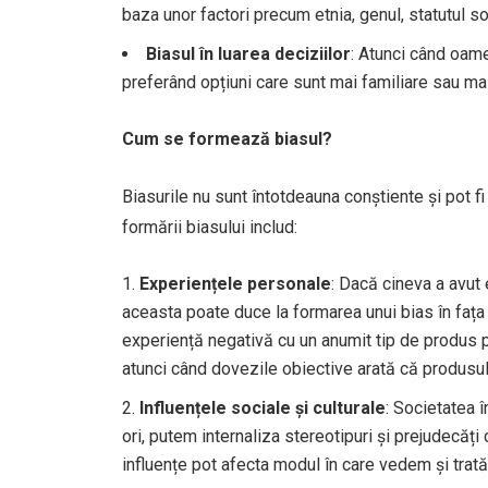
baza unor factori precum etnia, genul, statutul s
Biasul în luarea deciziilor
: Atunci când oame
preferând opțiuni care sunt mai familiare sau mai
Cum se formează biasul?
Biasurile nu sunt întotdeauna conștiente și pot fi
formării biasului includ:
Experiențele personale
: Dacă cineva a avut
aceasta poate duce la formarea unui bias în fața
experiență negativă cu un anumit tip de produs p
atunci când dovezile obiective arată că produsul 
Influențele sociale și culturale
: Societatea î
ori, putem internaliza stereotipuri și prejudecăți
influențe pot afecta modul în care vedem și trat