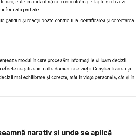
 decizii, este important să ne concentrăm pe fapte și dovezi
informații parțiale.
le gânduri și reacții poate contribui la identificarea și corectarea
uențează modul în care procesăm informațiile și luăm decizii.
efecte negative în multe domenii ale vieții. Conștientizarea și
cizii mai echilibrate și corecte, atât în viața personală, cât și în
seamnă narativ și unde se aplică