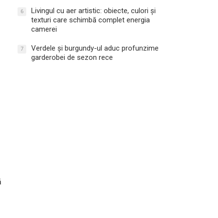
Livingul cu aer artistic: obiecte, culori și
6
texturi care schimbă complet energia
camerei
Verdele și burgundy-ul aduc profunzime
7
garderobei de sezon rece
ă