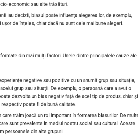
ocio-economic sau alte trăsături.
nii iau decizii, biasul poate influența alegerea lor, de exemplu,
 ușor de înțeles, chiar dacă nu sunt cele mai bune alegeri.
 formate din mai mulți factori. Unele dintre principalele cauze ale
 experiențe negative sau pozitive cu un anumit grup sau situație,
 acelui grup sau situații. De exemplu, o persoană care a avut o
oate dezvolta un bias negativ față de acel tip de produs, chiar și
respectiv poate fi de bună calitate.
n care trăim joacă un rol important în formarea biasurilor. De mult
 care sunt prevalente în mediul nostru social sau cultural. Aceste
ăm persoanele din alte grupuri.