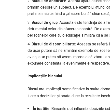
Biasul de ancorare
: Acesta apare atunci când
primim despre un subiect. De exemplu, atunci c
preț mai mic ca fiind o „afacere bună” chiar dacă, 
Biasul de grup
: Aceasta este tendința de a fa
detrimentul celor din afacerea noastră. De exemp
persoanelor care au o educație similară cu a sa s
Biasul de disponibilitate
: Aceasta se referă 
de ușor putem să ne amintim exemple de acel ev
avion, s-ar putea să avem impresia că zborul es
expunere constantă la evenimentele respective.
Implicațiile biasului
Biasul are implicații semnificative în multe dome
luare a deciziilor și poate duce la rezultate ine
În justiție
: Biasurile pot influența deciziile ju