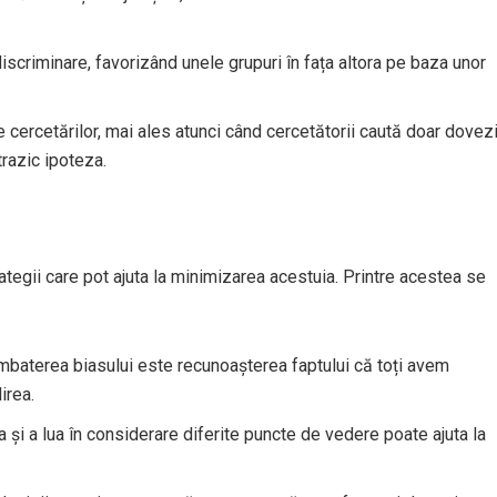
 discriminare, favorizând unele grupuri în fața altora pe baza unor
le cercetărilor, mai ales atunci când cercetătorii caută doar dovez
trazic ipoteza.
rategii care pot ajuta la minimizarea acestuia. Printre acestea se
ombaterea biasului este recunoașterea faptului că toți avem
irea.
ta și a lua în considerare diferite puncte de vedere poate ajuta la