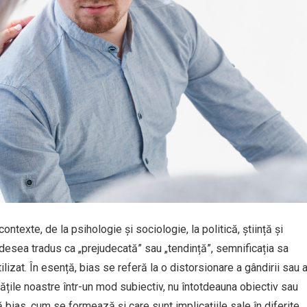
ntexte, de la psihologie și sociologie, la politică, știință și
esea tradus ca „prejudecată” sau „tendință”, semnificația sa
ilizat. În esență, bias se referă la o distorsionare a gândirii sau 
cățile noastre într-un mod subiectiv, nu întotdeauna obiectiv sau
 bias, cum se formează și care sunt implicațiile sale în diferite