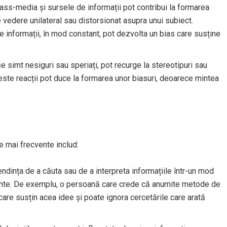
ass-media și sursele de informații pot contribui la formarea
e vedere unilateral sau distorsionat asupra unui subiect.
e informații, în mod constant, pot dezvolta un bias care susține
e simt nesiguri sau speriați, pot recurge la stereotipuri sau
Aceste reacții pot duce la formarea unor biasuri, deoarece mintea
le mai frecvente includ:
endința de a căuta sau de a interpreta informațiile într-un mod
ente. De exemplu, o persoană care crede că anumite metode de
care susțin acea idee și poate ignora cercetările care arată