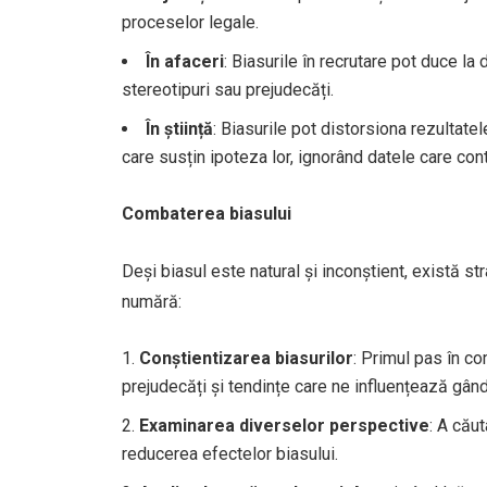
proceselor legale.
În afaceri
: Biasurile în recrutare pot duce la
stereotipuri sau prejudecăți.
În știință
: Biasurile pot distorsiona rezultate
care susțin ipoteza lor, ignorând datele care con
Combaterea biasului
Deși biasul este natural și inconștient, există st
numără:
Conștientizarea biasurilor
: Primul pas în c
prejudecăți și tendințe care ne influențează gând
Examinarea diverselor perspective
: A cău
reducerea efectelor biasului.