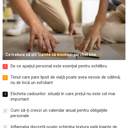
Ce trebuie să știi înainte să montezi parchet nou
De ce spațiul personal este esențial pentru echilibru
1
Tenul care pare lipsit de viață poate avea nevoie de odihnă,
2
nu de încă un exfoliant
Eticheta cadourilor: situații în care prețul nu este cel mai
3
important
Cum să-ți creezi un calendar anual pentru obligațiile
4
personale
Inflamația discretă poate schimba textura pielii înainte de
5