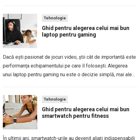
conectate la internet, iar această conectivitate aduce beneficii
evidente de confort, dar și riscuri reale de...
Tehnologie
Ghid pentru alegerea celui mai bun
laptop pentru gaming
Dacă ești pasionat de jocuri video, știi cât de importantă este
performanța echipamentului pe care îl folosești. Alegerea
unui laptop pentru gaming nu este o decizie simplă, mai ales
că piața este plină de modele cu specificații și prețuri
variate....
Tehnologie
Ghid pentru alegerea celui mai bun
smartwatch pentru fitness
În ultimii ani, smartwatch-urile au devenit aliați indispensabili