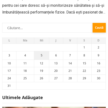
pentru cei care doresc să-și monitorizeze sănătatea și să-și
îmbunătățească performanțele fizice. Dacă ești pasionat de
fitness sau pur și simplu vrei să faci un pas spre un stil de
Caută
viață mai...
după:
L
Ma
Mi
J
V
S
D
1
2
3
4
5
6
7
8
9
10
11
12
13
14
15
16
17
18
19
20
21
22
23
24
25
26
27
28
29
30
31
Ultimele Adăugate