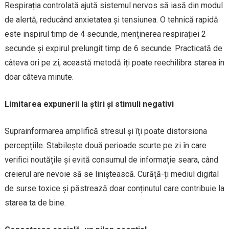
Respirația controlată ajută sistemul nervos să iasă din modul
de alertă, reducând anxietatea și tensiunea. O tehnică rapidă
este inspirul timp de 4 secunde, menținerea respirației 2
secunde și expirul prelungit timp de 6 secunde. Practicată de
câteva ori pe zi, această metodă îți poate reechilibra starea în
doar câteva minute.
Limitarea expunerii la știri și stimuli negativi
Suprainformarea amplifică stresul și îți poate distorsiona
percepțiile. Stabilește două perioade scurte pe zi în care
verifici noutățile și evită consumul de informație seara, când
creierul are nevoie să se liniștească. Curăță-ți mediul digital
de surse toxice și păstrează doar conținutul care contribuie la
starea ta de bine.