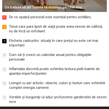
Ce trebuie să știi înainte să montezi parchet nou
De ce spațiul personal este esențial pentru echilibru
1
Tenul care pare lipsit de viață poate avea nevoie de odihnă,
2
nu de încă un exfoliant
Eticheta cadourilor: situații în care prețul nu este cel mai
3
important
Cum să-ți creezi un calendar anual pentru obligațiile
4
personale
Inflamația discretă poate schimba textura pielii înainte de
5
apariția imperfecțiunilor
Livingul cu aer artistic: obiecte, culori și texturi care schimbă
6
complet energia camerei
Verdele și burgundy-ul aduc profunzime garderobei de sezon
7
rece