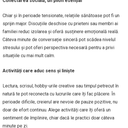
Conectarea socială, un pilon esențial
Chiar și în perioade tensionate, relațiile sănătoase pot fi un
sprijin major. Discuțiile deschise cu prieteni sau membri ai
familiei reduc izolarea și oferă susținere emoțională reală.
Câteva minute de conversație sinceră pot scădea nivelul
stresului și pot oferi perspectiva necesară pentru a privi
situațiile cu mai mult calm.
Activități care aduc sens și liniște
Lectura, scrisul, hobby-urile creative sau timpul petrecut în
natură te pot reconecta cu lucrurile care îți fac plăcere. În
perioade dificile, creierul are nevoie de pauze pozitive, nu
doar de efort continuu. Alege activități care îți oferă un
sentiment de împlinire, chiar dacă le practici doar câteva
minute pe zi.