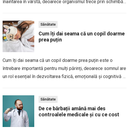
înaintarea în vârstă, deoarece organismul trece prin schimbări
naturale care pot influența funcționarea diferitelor sisteme ale
corpului. După această vârstă, prevenția și...
Sănătate
Cum îți dai seama că un copil doarme
prea puțin
Cum îți dai seama că un copil doarme prea puțin este o
întrebare importantă pentru mulți părinți, deoarece somnul are
un rol esențial în dezvoltarea fizică, emoțională și cognitivă a
copiilor. Deși fiecare copil are propriul ritm de somn, lipsa...
Sănătate
De ce bărbații amână mai des
controalele medicale și cu ce cost