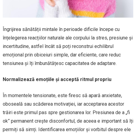
Îngrijirea sănătății mintale în perioade dificile începe cu
înțelegerea reacțiilor naturale ale corpului la stres, presiune și
incertitudine, astfel încât să poți reconstrui echilibrul
emoțional prin obiceiuri simple, dar eficiente, care reduc
tensiunea și îți îmbunătățesc capacitatea de adaptare.
Normalizează emoțiile și acceptă ritmul propriu
În momentele tensionate, este firesc să apară anxietate,
oboseală sau scăderea motivației, iar acceptarea acestor
trăiri este primul pas spre gestionarea lor. Presiunea de a „fi
ok” permanent crește disconfortul, de aceea e important să îți
permiți să simți. Identificarea emoțiilor și vorbitul despre ele