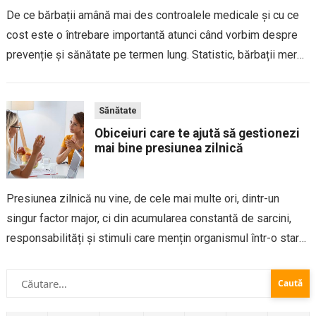
De ce bărbații amână mai des controalele medicale și cu ce
cost este o întrebare importantă atunci când vorbim despre
prevenție și sănătate pe termen lung. Statistic, bărbații merg
mai rar la medic decât femeile și tind să solicite ajutor...
Sănătate
Obiceiuri care te ajută să gestionezi
mai bine presiunea zilnică
Presiunea zilnică nu vine, de cele mai multe ori, dintr-un
singur factor major, ci din acumularea constantă de sarcini,
responsabilități și stimuli care mențin organismul într-o stare
de alertă continuă, iar modul în care reacționezi la aceste
Caută
provocări depinde în...
după: