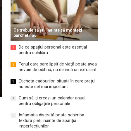
Ce trebuie să știi înainte să montezi
parchet nou
De ce spațiul personal este esențial
1
pentru echilibru
Tenul care pare lipsit de viață poate avea
2
nevoie de odihnă, nu de încă un exfoliant
Eticheta cadourilor: situații în care prețul
3
nu este cel mai important
Cum să-ți creezi un calendar anual
4
pentru obligațiile personale
Inflamația discretă poate schimba
5
textura pielii înainte de apariția
imperfecțiunilor