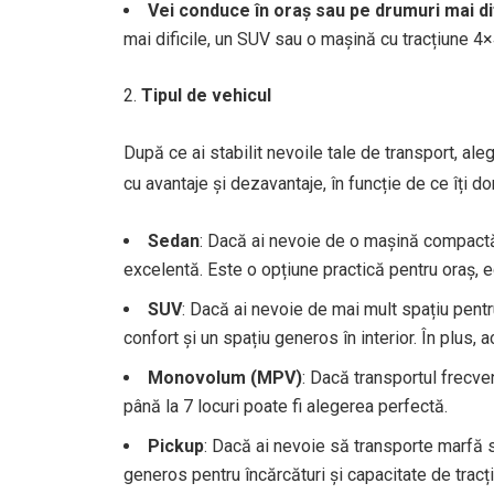
Vei conduce în oraș sau pe drumuri mai di
mai dificile, un SUV sau o mașină cu tracțiune 4×
Tipul de vehicul
După ce ai stabilit nevoile tale de transport, ale
cu avantaje și dezavantaje, în funcție de ce îți do
Sedan
: Dacă ai nevoie de o mașină compactă 
excelentă. Este o opțiune practică pentru oraș, 
SUV
: Dacă ai nevoie de mai mult spațiu pent
confort și un spațiu generos în interior. În plus,
Monovolum (MPV)
: Dacă transportul frecven
până la 7 locuri poate fi alegerea perfectă.
Pickup
: Dacă ai nevoie să transporte marfă
generos pentru încărcături și capacitate de tracț