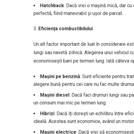
Hatchback
: Dacă vrei o mașină mică, dar cu 
perfectă, fiind manevrabil și ușor de parcat.
Eficiența combustibilului
Un alt factor important de luat în considerare es
lungi sau navetă zilnică. Alegerea unui vehicul 
economisești bani pe termen lung. Iată câteva opț
Mașini pe benzină
: Sunt eficiente pentru tra
alegere bună pentru cei care nu fac multe drumuri
Mașini diesel
: Dacă faci drumuri lungi sau pa
un consum mai mic pe termen lung.
Hibrizi
: Dacă îți dorești un echilibru între ef
ideală. Acestea sunt economice, având un motor 
Mașini electrice
: Dacă vrei să economisești 