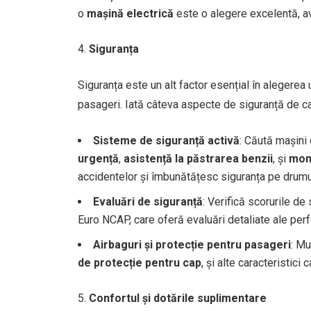
o
mașină electrică
este o alegere excelentă, av
Siguranța
Siguranța este un alt factor esențial în alegerea 
pasageri. Iată câteva aspecte de siguranță de car
Sisteme de siguranță activă
: Căută mașini
urgență
,
asistență la păstrarea benzii
, și
moni
accidentelor și îmbunătățesc siguranța pe drumu
Evaluări de siguranță
: Verifică scorurile de 
Euro NCAP, care oferă evaluări detaliate ale perf
Airbaguri și protecție pentru pasageri
: Mu
de protecție pentru cap
, și alte caracteristici
Confortul și dotările suplimentare