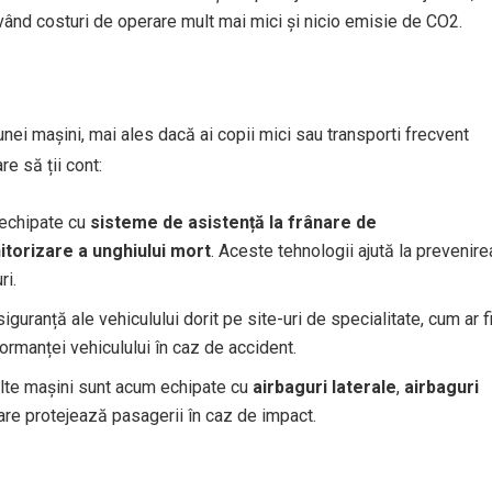
ând costuri de operare mult mai mici și nicio emisie de CO2.
unei mașini, mai ales dacă ai copii mici sau transporti frecvent
e să ții cont:
 echipate cu
sisteme de asistență la frânare de
torizare a unghiului mort
. Aceste tehnologii ajută la prevenire
ri.
siguranță ale vehiculului dorit pe site-uri de specialitate, cum ar f
ormanței vehiculului în caz de accident.
lte mașini sunt acum echipate cu
airbaguri laterale
,
airbaguri
 care protejează pasagerii în caz de impact.