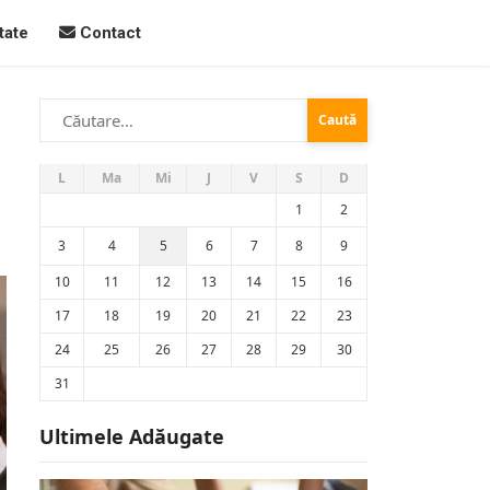
tate
Contact
Caută
după:
L
Ma
Mi
J
V
S
D
1
2
3
4
5
6
7
8
9
10
11
12
13
14
15
16
17
18
19
20
21
22
23
24
25
26
27
28
29
30
31
Ultimele Adăugate