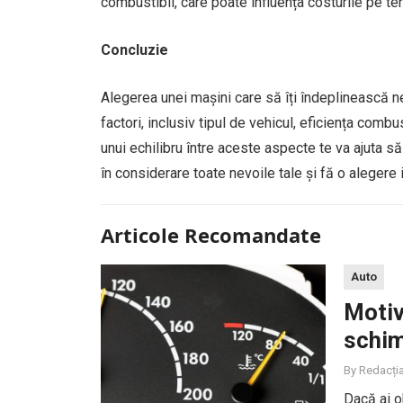
combustibil, care poate influența costurile pe te
Concluzie
Alegerea unei mașini care să îți îndeplinească n
factori, inclusiv tipul de vehicul, eficiența combus
unui echilibru între aceste aspecte te va ajuta să
în considerare toate nevoile tale și fă o alegere
Articole Recomandate
Auto
Motiv
schim
By
Redacți
Dacă ai o