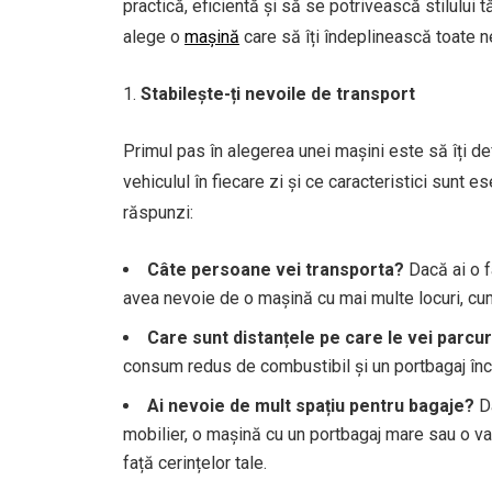
practică, eficientă și să se potrivească stilului t
alege o
mașină
care să îți îndeplinească toate n
Stabilește-ți nevoile de transport
Primul pas în alegerea unei mașini este să îți def
vehiculul în fiecare zi și ce caracteristici sunt e
răspunzi:
Câte persoane vei transporta?
Dacă ai o f
avea nevoie de o mașină cu mai multe locuri, cum
Care sunt distanțele pe care le vei parcu
consum redus de combustibil și un portbagaj încă
Ai nevoie de mult spațiu pentru bagaje?
Da
mobilier, o mașină cu un portbagaj mare sau o va
față cerințelor tale.