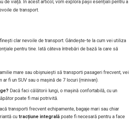
ău de viață. În acest articol, vom explora pașii esențiali pentru a
evoile de transport.
inești clar nevoile de transport. Gândește-te la cum vei utiliza
sențiale pentru tine. Iată câteva întrebări de bază la care să
amilie mare sau obișnuiești să transporti pasageri frecvent, vei
 ar fi un SUV sau o mașină de 7 locuri (minivan).
rge?
Dacă faci călătorii lungi, o mașină confortabilă, cu un
pător poate fi mai potrivită.
că transporti frecvent echipamente, bagaje mari sau chiar
riantă cu
tracțiune integrală
poate fi necesară pentru a face