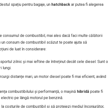
destul spațiu pentru bagaje, un
hatchback
ar putea fi alegerea
te consumul de combustibil, mai ales dacă faci multe călătorii
cu un consum de combustibil scăzut te poate ajuta să
iuni de luat în considerare:
nsportul zilnic și mai ieftine de întreținut decât cele diesel. Sunt o
 lungi.
rcurgi distanțe mari, un motor diesel poate fi mai eficient, având
iciența combustibilului și performanță, o mașină
hibridă
poate fi
electric pe lângă motorul pe benzină.
la costurile de combustibil și să protejezi mediul înconjurător,