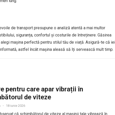
rmen lung.
evoile de transport presupune o analiză atentă a mai multor
tibilului, siguranța, confortul și costurile de întreținere. Găsirea
 alegi mașina perfectă pentru stilul tău de viață. Asigură-te că ie
 informată, astfel încât mașina aleasă să îți servească mult timp.
e pentru care apar vibrații în
bătorul de viteze
a
•
18 iunie 2026
bservat că schimbătorul de viteze al mașinii tale vibrează în