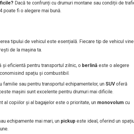
ficile?
Dacă te confrunți cu drumuri montane sau condiții de trafi
4 poate fi o alegere mai bună.
gerea tipului de vehicul este esențială. Fiecare tip de vehicul vine
rești de la mașina ta.
și eficientă pentru transportul zilnic, o
berlină
este o alegere
economisind spațiu și combustibil.
ru familie sau pentru transportul echipamentelor, un
SUV
oferă
 aceste mașini sunt excelente pentru drumuri mai dificile.
t al copiilor și al bagajelor este o prioritate, un
monovolum
cu
 sau echipamente mai mari, un
pickup
este ideal, oferind un spați
iune.