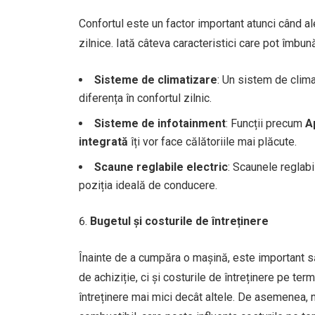
Confortul este un factor important atunci când al
zilnice. Iată câteva caracteristici care pot îmbun
Sisteme de climatizare
: Un sistem de clima
diferența în confortul zilnic.
Sisteme de infotainment
: Funcții precum
A
integrată
îți vor face călătoriile mai plăcute.
Scaune reglabile electric
: Scaunele reglabi
poziția ideală de conducere.
Bugetul și costurile de întreținere
Înainte de a cumpăra o mașină, este important să î
de achiziție, ci și costurile de întreținere pe te
întreținere mai mici decât altele. De asemenea, n