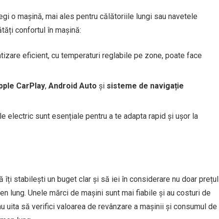
egi o mașină, mai ales pentru călătoriile lungi sau navetele
ătăți confortul în mașină:
tizare eficient, cu temperaturi reglabile pe zone, poate face
pple CarPlay
,
Android Auto
și
sisteme de navigație
le electric sunt esențiale pentru a te adapta rapid și ușor la
ți stabilești un buget clar și să iei în considerare nu doar prețul
rmen lung. Unele mărci de mașini sunt mai fiabile și au costuri de
u uita să verifici valoarea de revânzare a mașinii și consumul de