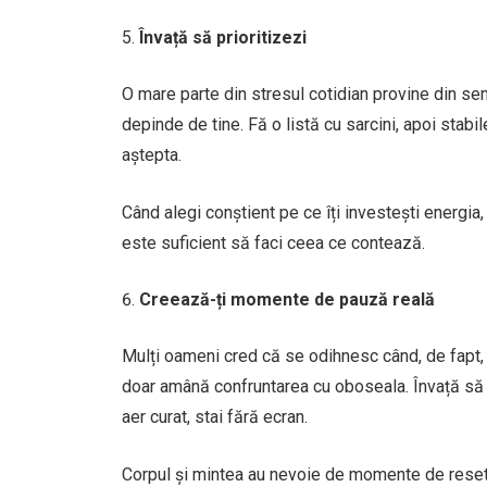
Învață să prioritizezi
O mare parte din stresul cotidian provine din senz
depinde de tine. Fă o listă cu sarcini, apoi stabi
aștepta.
Când alegi conștient pe ce îți investești energia
este suficient să faci ceea ce contează.
Creează-ți momente de pauză reală
Mulți oameni cred că se odihnesc când, de fapt, d
doar amână confruntarea cu oboseala. Învață să ie
aer curat, stai fără ecran.
Corpul și mintea au nevoie de momente de resetar