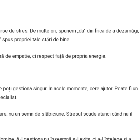
rse de stres. De multe ori, spunem „da” din frica de a dezamăgi,
” spus propriei tale stări de bine.
să de empatie, ci respect față de propria energie.
oți gestiona singur. În acele momente, cere ajutor. Poate fi un
ecialist.
re, nu un semn de slăbiciune. Stresul scade atunci când nu îl
domine. A-l gestiona nu înseamnă a-l evita, ci a-l înțelege și a