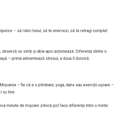
pulsiv – să ridici tonul, să te enervezi, să te retragi complet.
, observă ce simți și abia apoi acționează. Diferența dintre o
iașă – prima alimentează stresul, a doua îl dizolvă.
 Mișcarea – fie că e o plimbare, yoga, dans sau exerciții ușoare –
 cu tine.
va minute de mișcare zilnică pot face diferența între o minte