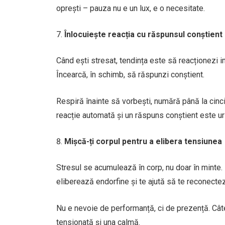
oprești – pauza nu e un lux, e o necesitate.
Înlocuiește reacția cu răspunsul conștient
Când ești stresat, tendința este să reacționezi im
Încearcă, în schimb, să răspunzi conștient.
Respiră înainte să vorbești, numără până la cinci
reacție automată și un răspuns conștient este ur
Mișcă-ți corpul pentru a elibera tensiunea
Stresul se acumulează în corp, nu doar în minte.
eliberează endorfine și te ajută să te reconectezi
Nu e nevoie de performanță, ci de prezență. Câte
tensionată și una calmă.