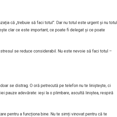
ația că „trebuie să faci totul”. Dar nu totul este urgent și nu totu
lește clar ce este important, ce poate fi delegat și ce poate
, stresul se reduce considerabil. Nu este nevoie să faci totul –
oar se distrag. O oră petrecută pe telefon nu te liniștește, ci
i pauze adevărate: ieși la o plimbare, ascultă liniștea, respiră
e pentru a funcționa bine. Nu te simți vinovat pentru că te