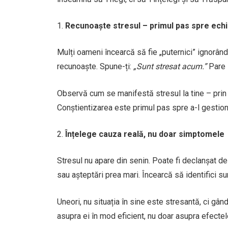
Recunoaște stresul – primul pas spre echi
Mulți oameni încearcă să fie „puternici” ignorând
recunoaște. Spune-ți:
„Sunt stresat acum.”
Pare 
Observă cum se manifestă stresul la tine – prin d
Conștientizarea este primul pas spre a-l gestiona
Înțelege cauza reală, nu doar simptomele
Stresul nu apare din senin. Poate fi declanșat d
sau așteptări prea mari. Încearcă să identifici 
Uneori, nu situația în sine este stresantă, ci gâ
asupra ei în mod eficient, nu doar asupra efectel