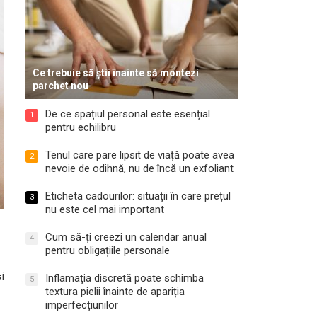
Ce trebuie să știi înainte să montezi
parchet nou
De ce spațiul personal este esențial
1
pentru echilibru
Tenul care pare lipsit de viață poate avea
2
nevoie de odihnă, nu de încă un exfoliant
Eticheta cadourilor: situații în care prețul
3
nu este cel mai important
Cum să-ți creezi un calendar anual
4
pentru obligațiile personale
i
Inflamația discretă poate schimba
5
textura pielii înainte de apariția
imperfecțiunilor