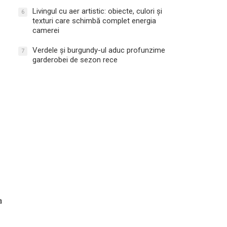
Livingul cu aer artistic: obiecte, culori și
6
texturi care schimbă complet energia
camerei
Verdele și burgundy-ul aduc profunzime
7
garderobei de sezon rece
a