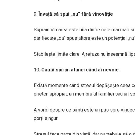
Învață să spui „nu” fără vinovăție
Supraîncărcarea este una dintre cele mai mari su
dar fiecare „da” spus altora este un potențial „nu
Stabilește limite clare. A refuza nu înseamnă lip
Caută sprijin atunci când ai nevoie
Există momente când stresul depășește ceea ce p
prieten apropiat, un membru al familiei sau un sp
A vorbi despre ce simți este un pas spre vindeca
porți singur.
Stresul face parte din viață, dar nu trebuie să o 