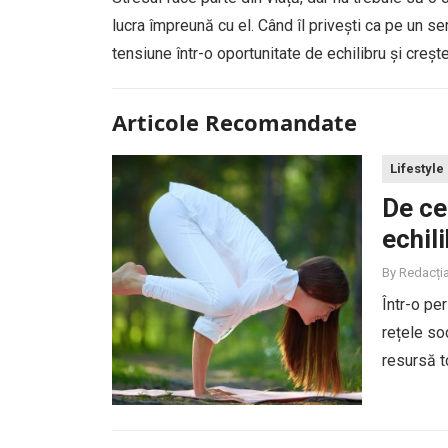
lucra împreună cu el. Când îl privești ca pe un s
tensiune într-o oportunitate de echilibru și crește
Articole Recomandate
Lifestyle
De ce
echil
By
Redacți
Într-o pe
rețele so
resursă t
cu izolar