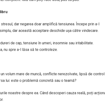
libru
 stresul, dar negarea doar amplifică tensiunea. Începe prin a-l
simplu, dar această acceptare deschide ușa către vindecare.
ureri de cap, tensiune în umeri, insomnie sau iritabilitate.
, nu spre a-l lăsa să te controleze.
e un volum mare de muncă, conflicte nerezolvate, lipsă de control
sursa lui: este o problemă concretă sau o teamă?
ndurile noastre despre ea. Când descoperi cauza reală, poți acțion
or.