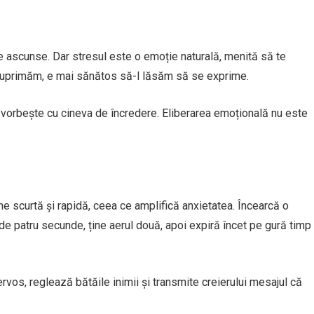
e ascunse. Dar stresul este o emoție naturală, menită să te
l suprimăm, e mai sănătos să-l lăsăm să se exprime.
au vorbește cu cineva de încredere. Eliberarea emoțională nu este
ine scurtă și rapidă, ceea ce amplifică anxietatea. Încearcă o
 de patru secunde, ține aerul două, apoi expiră încet pe gură timp
vos, reglează bătăile inimii și transmite creierului mesajul că