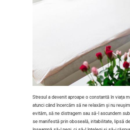
Stresul a devenit aproape o constantă în viața mod
atunci când încercăm să ne relaxăm și nu reușim. 
evităm, să ne distragem sau să-l ascundem sub 
se manifestă prin oboseală, iritabilitate, lipsă
înseamnă să-l negi, ci să-l înțelegi și să-i răspu