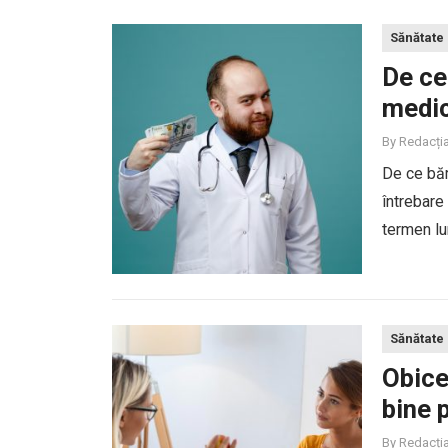
Sănătate
De ce
medic
By
Redacți
De ce băr
întrebare
termen lu
să solicite
Sănătate
Obice
bine 
By
Redacți