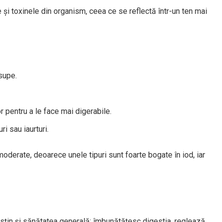
 și toxinele din organism, ceea ce se reflectă într-un ten mai
supe.
 pentru a le face mai digerabile.
i sau iaurturi.
oderate, deoarece unele tipuri sunt foarte bogate în iod, iar
usțin și sănătatea generală: îmbunătățesc digestia, reglează