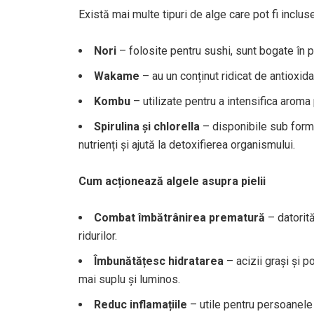
Există mai multe tipuri de alge care pot fi incluse
Nori
– folosite pentru sushi, sunt bogate în p
Wakame
– au un conținut ridicat de antioxida
Kombu
– utilizate pentru a intensifica aroma 
Spirulina și chlorella
– disponibile sub form
nutrienți și ajută la detoxifierea organismului.
Cum acționează algele asupra pielii
Combat îmbătrânirea prematură
– datorită
ridurilor.
Îmbunătățesc hidratarea
– acizii grași și p
mai suplu și luminos.
Reduc inflamațiile
– utile pentru persoanele