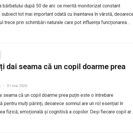
 bărbatului după 50 de ani: ce merită monitorizat constant
 subiect tot mai important odată cu înaintarea în vârstă, deoarec
l trece prin schimbări naturale care pot influența funcționarea
or sisteme ale corpului. După această vârstă, prevenția și...
ți dai seama că un copil doarme prea
a
•
31 mai 2026
ai seama că un copil doarme prea puțin este o întrebare
ă pentru mulți părinți, deoarece somnul are un rol esențial în
ea fizică, emoțională și cognitivă a copiilor. Deși fiecare copil ar
itm de somn, lipsa...