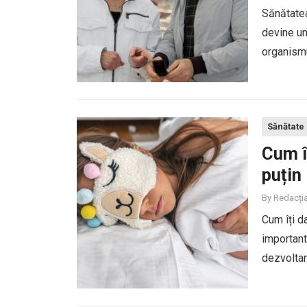
Sănătatea
devine un
organismu
diferitel
Sănătate
Cum î
puțin
By
Redacți
Cum îți d
important
dezvoltar
propriul r