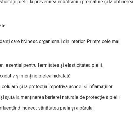
icității pielii, la prevenirea îmbătrânirii premature și la obținere
ele
danți care hrănesc organismul din interior. Printre cele mai
 esențial pentru fermitatea și elasticitatea pielii.
xidativ și menține pielea hidratată.
celulară și la protecția împotriva acneei și inflamațiilor.
și ajută la menținerea barierei naturale de protecție a pielii.
nfluențând indirect sănătatea pielii și a părului.