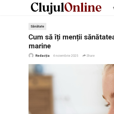
Sănătate
Cum să îți menții sănătatea
marine
Redacția
4 noiembrie 2025
Share