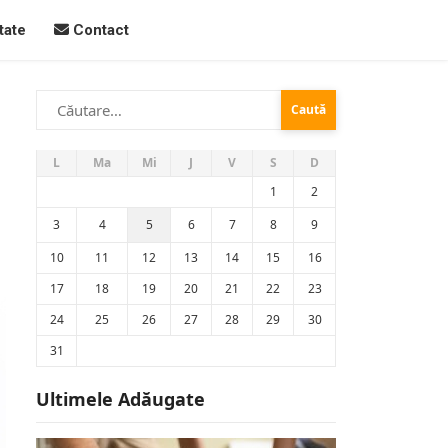
tate
Contact
Caută
după:
L
Ma
Mi
J
V
S
D
1
2
3
4
5
6
7
8
9
10
11
12
13
14
15
16
17
18
19
20
21
22
23
24
25
26
27
28
29
30
31
Ultimele Adăugate