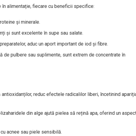
 în alimentație, fiecare cu beneficii specifice:
roteine și minerale.
nți și sunt excelente în supe sau salate.
preparatelor, aduc un aport important de iod și fibre.
ă de pulbere sau suplimente, sunt extrem de concentrate în
 antioxidanților, reduc efectele radicalilor liberi, încetinind apariți
olizaharidele din alge ajută pielea să rețină apa, oferind un aspec
 cu acnee sau piele sensibilă.