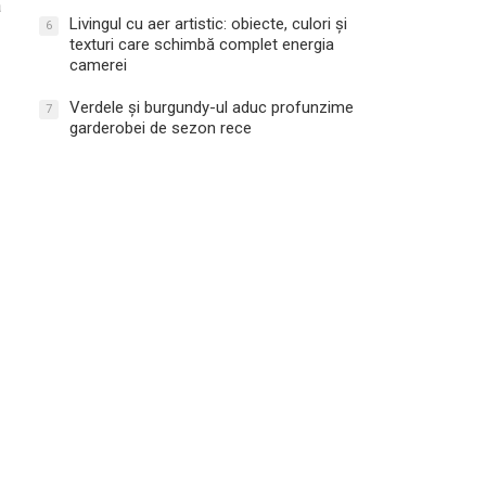
a
Livingul cu aer artistic: obiecte, culori și
6
texturi care schimbă complet energia
camerei
Verdele și burgundy-ul aduc profunzime
7
garderobei de sezon rece