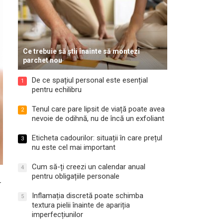
Ce trebuie să știi înainte să montezi
parchet nou
De ce spațiul personal este esențial
1
pentru echilibru
Tenul care pare lipsit de viață poate avea
2
nevoie de odihnă, nu de încă un exfoliant
Eticheta cadourilor: situații în care prețul
3
nu este cel mai important
Cum să-ți creezi un calendar anual
4
pentru obligațiile personale
r
Inflamația discretă poate schimba
5
textura pielii înainte de apariția
imperfecțiunilor