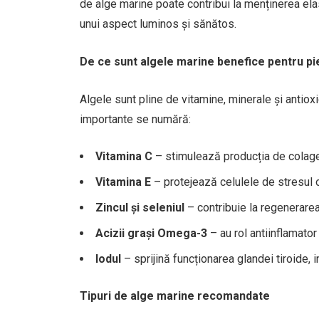
de alge marine poate contribui la menținerea elast
unui aspect luminos și sănătos.
De ce sunt algele marine benefice pentru pi
Algele sunt pline de vitamine, minerale și antioxi
importante se numără:
Vitamina C
– stimulează producția de colagen,
Vitamina E
– protejează celulele de stresul o
Zincul și seleniul
– contribuie la regenerarea 
Acizii grași Omega-3
– au rol antiinflamator 
Iodul
– sprijină funcționarea glandei tiroide, i
Tipuri de alge marine recomandate