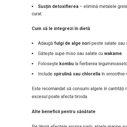
Susțin detoxifierea
– elimină metalele grele
curat.
Cum să le integrezi în dietă
Adaugă
fulgi de alge nori
peste salate sau 
Gătește supe miso sau salate cu
wakame
.
Folosește
kombu
la fierberea leguminoaselor
Include
spirulină sau chlorella
în smoothie-ur
Este recomandat să consumi algele în cantități m
excesul poate afecta tiroida.
Alte beneficii pentru sănătate
Pe lângă efectele asupra pielii, algele marine s