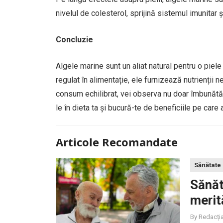
nivelul de colesterol, sprijină sistemul imunitar 
Concluzie
Algele marine sunt un aliat natural pentru o piel
regulat în alimentație, ele furnizează nutrienții n
consum echilibrat, vei observa nu doar îmbunătățiri
le în dieta ta și bucură-te de beneficiile pe car
Articole Recomandate
Sănătate
Sănăt
merit
By
Redacți