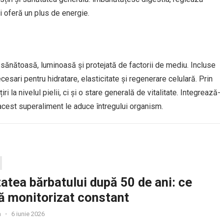
și oferă un plus de energie.
e sănătoasă, luminoasă și protejată de factorii de mediu. Incluse
ecesari pentru hidratare, elasticitate și regenerare celulară. Prin
 la nivelul pielii, ci și o stare generală de vitalitate. Integrează
e acest superaliment le aduce întregului organism.
atea bărbatului după 50 de ani: ce
ă monitorizat constant
a
•
6 iunie 2026