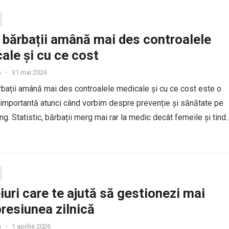
 bărbații amână mai des controalele
ale și cu ce cost
a
•
31 mai 2026
bații amână mai des controalele medicale și cu ce cost este o
 importantă atunci când vorbim despre prevenție și sănătate pe
ng. Statistic, bărbații merg mai rar la medic decât femeile și tind
 ajutor...
iuri care te ajută să gestionezi mai
presiunea zilnică
a
•
1 aprilie 2026