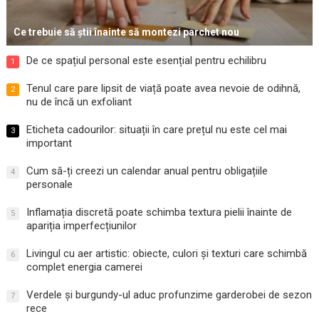
Ce trebuie să știi înainte să montezi parchet nou
De ce spațiul personal este esențial pentru echilibru
1
Tenul care pare lipsit de viață poate avea nevoie de odihnă,
2
nu de încă un exfoliant
Eticheta cadourilor: situații în care prețul nu este cel mai
3
important
Cum să-ți creezi un calendar anual pentru obligațiile
4
personale
Inflamația discretă poate schimba textura pielii înainte de
5
apariția imperfecțiunilor
Livingul cu aer artistic: obiecte, culori și texturi care schimbă
6
complet energia camerei
Verdele și burgundy-ul aduc profunzime garderobei de sezon
7
rece