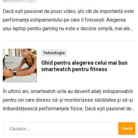
Dacă ești pasionat de jocuri video, știi cât de importantă este
performanța echipamentului pe care îl folosești. Alegerea
unui laptop pentru gaming nu este o decizie simplă, mai ales
că piața este plină de modele cu specificații și prețuri
variate....
Tehnologie
Ghid pentru alegerea celui mai bun
smartwatch pentru fitness
În ultimii ani, smartwatch-urile au devenit aliați indispensabili
pentru cei care doresc să-și monitorizeze sănătatea și să-și
îmbunătățească performanțele fizice. Dacă ești pasionat de
fitness sau pur și simplu vrei să faci un pas spre un stil de
Caută
viață mai...
după: