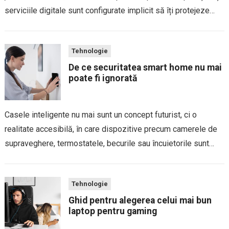
serviciile digitale sunt configurate implicit să îți protejeze
datele personale, fără ca tu să fie nevoie să modifici manual...
Tehnologie
De ce securitatea smart home nu mai
poate fi ignorată
Casele inteligente nu mai sunt un concept futurist, ci o
realitate accesibilă, în care dispozitive precum camerele de
supraveghere, termostatele, becurile sau încuietorile sunt
conectate la internet, iar această conectivitate aduce beneficii
evidente de confort, dar și riscuri reale de...
Tehnologie
Ghid pentru alegerea celui mai bun
laptop pentru gaming