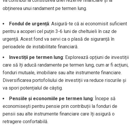
va contribui la construirea unei rezerve financiare și la
obținerea unui randament pe termen lung.
Fondul de urgență
: Asigură-te că ai economisit suficient
pentru a acoperi cel puțin 3-6 luni de cheltuieli în caz de
urgență. Acest fond va servi ca o plasă de siguranță în
perioadele de instabilitate financiară.
Investiții pe termen lung
: Explorează opțiuni de investiții
care să îți aducă randamente pe termen lung, cum ar fi acțiuni,
fonduri mutuale, imobiliare sau alte instrumente financiare.
Diversificarea portofoliului de investiții va reduce riscurile și
va spori potențialul de câștig.
Pensiile și economiile pe termen lung
: Începe să
economisești pentru pensie prin contribuții la fonduri de
pensii sau alte instrumente financiare care îți asigură o
retragere confortabilă.