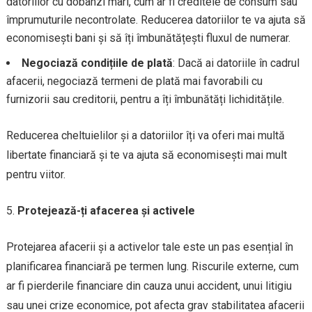
datoriilor cu dobânzi mari, cum ar fi creditele de consum sau
împrumuturile necontrolate. Reducerea datoriilor te va ajuta să
economisești bani și să îți îmbunătățești fluxul de numerar.
Negociază condițiile de plată
: Dacă ai datoriile în cadrul
afacerii, negociază termeni de plată mai favorabili cu
furnizorii sau creditorii, pentru a îți îmbunătăți lichiditățile.
Reducerea cheltuielilor și a datoriilor îți va oferi mai multă
libertate financiară și te va ajuta să economisești mai mult
pentru viitor.
Protejează-ți afacerea și activele
Protejarea afacerii și a activelor tale este un pas esențial în
planificarea financiară pe termen lung. Riscurile externe, cum
ar fi pierderile financiare din cauza unui accident, unui litigiu
sau unei crize economice, pot afecta grav stabilitatea afacerii