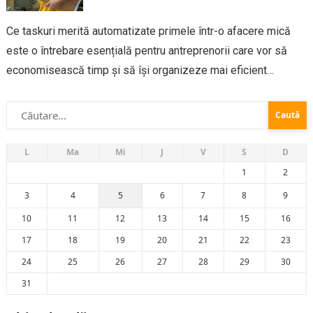
Ce taskuri merită automatizate primele într-o afacere mică
este o întrebare esențială pentru antreprenorii care vor să
economisească timp și să își organizeze mai eficient
activitatea. Într-un business mic, resursele sunt limitate, iar
Caută
fondatorul sau echipa gestionează adesea multe
după:
responsabilități...
L
Ma
Mi
J
V
S
D
1
2
3
4
5
6
7
8
9
10
11
12
13
14
15
16
17
18
19
20
21
22
23
24
25
26
27
28
29
30
31