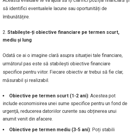
Această evaluare te va ajuta să îți clarifici poziția financiară și
să identifici eventualele lacune sau oportunități de
îmbunătățire.
Stabilește-ți obiective financiare pe termen scurt,
mediu și lung
Odată ce ai o imagine clară asupra situației tale financiare,
următorul pas este să stabilești obiective financiare
specifice pentru viitor. Fiecare obiectiv ar trebui să fie clar,
măsurabil și realizabil.
Obiective pe termen scurt (1-2 ani)
: Acestea pot
include economisirea unei sume specifice pentru un fond de
urgență, reducerea datoriilor curente sau obținerea unui
anumit venit din afacere.
Obiective pe termen mediu (3-5 ani)
: Poți stabili