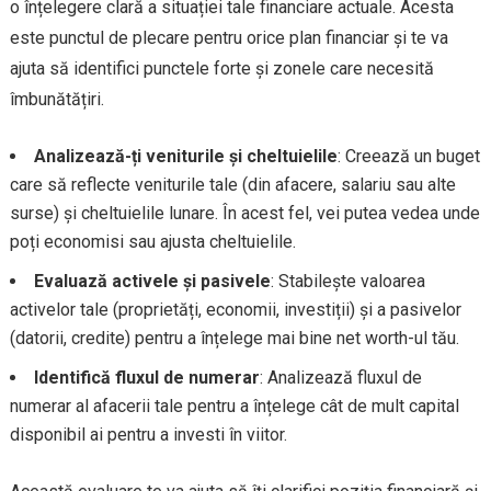
o înțelegere clară a situației tale financiare actuale. Acesta
este punctul de plecare pentru orice plan financiar și te va
ajuta să identifici punctele forte și zonele care necesită
îmbunătățiri.
Analizează-ți veniturile și cheltuielile
: Creează un buget
care să reflecte veniturile tale (din afacere, salariu sau alte
surse) și cheltuielile lunare. În acest fel, vei putea vedea unde
poți economisi sau ajusta cheltuielile.
Evaluază activele și pasivele
: Stabilește valoarea
activelor tale (proprietăți, economii, investiții) și a pasivelor
(datorii, credite) pentru a înțelege mai bine net worth-ul tău.
Identifică fluxul de numerar
: Analizează fluxul de
numerar al afacerii tale pentru a înțelege cât de mult capital
disponibil ai pentru a investi în viitor.