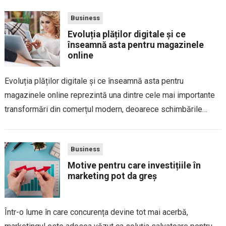
Business
Evoluția plăților digitale și ce
înseamnă asta pentru magazinele
online
Evoluția plăților digitale și ce înseamnă asta pentru
magazinele online reprezintă una dintre cele mai importante
transformări din comerțul modern, deoarece schimbările
tehnologice, preferințele consumatorilor și noile standarde de
securitate influențează direct modul în care clienții
Business
finalizează comenzile și cât...
Motive pentru care investițiile în
marketing pot da greș
Într-o lume în care concurența devine tot mai acerbă,