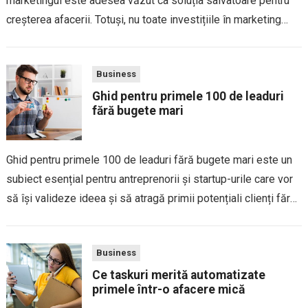
marketingul este adesea văzut ca soluția salvatoare pentru
creșterea afacerii. Totuși, nu toate investițiile în marketing
aduc rezultatele așteptate. Din contră, uneori banii și
eforturile alocate pot părea irosiți, iar impactul...
Business
Ghid pentru primele 100 de leaduri
fără bugete mari
Ghid pentru primele 100 de leaduri fără bugete mari este un
subiect esențial pentru antreprenorii și startup-urile care vor
să își valideze ideea și să atragă primii potențiali clienți fără
investiții semnificative în publicitate. În fazele timpurii ale
unei afaceri,...
Business
Ce taskuri merită automatizate
primele într-o afacere mică