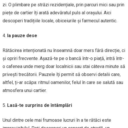
zi. O plimbare pe străzi rezidențiale, prin parcuri mici sau prin
piețe de cartier îți arată adevăratul puls al orașului. Aici
descoperi tradițiile locale, obiceiurile și farmecul autentic.
Ia pauze dese
Rătăcirea intenționată nu înseamnă doar mers fără direcție, ci
și opriri frecvente. Așază-te pe o bancă într-o piață, intră într-
o cafenea unde merg doar localnicii sau stai câteva minute să
privești trecătorii. Pauzele îți permit să observi detalii care,
altfel, ți-ar scăpa: ritmul oamenilor, felul în care se salută sau
atmosfera unui cartier.
Lasă-te surprins de întâmplări
Unul dintre cele mai frumoase lucruri în a te rătăci este