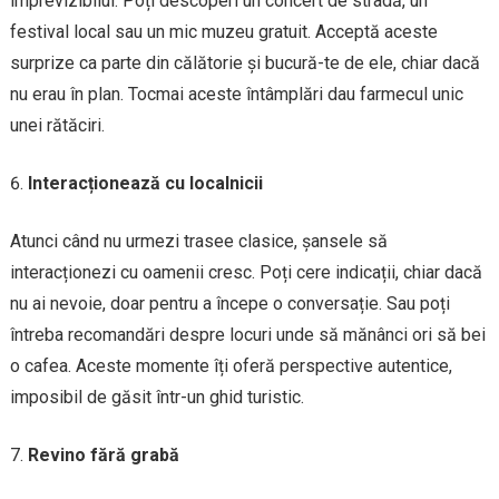
imprevizibilul. Poți descoperi un concert de stradă, un
festival local sau un mic muzeu gratuit. Acceptă aceste
surprize ca parte din călătorie și bucură-te de ele, chiar dacă
nu erau în plan. Tocmai aceste întâmplări dau farmecul unic
unei rătăciri.
Interacționează cu localnicii
Atunci când nu urmezi trasee clasice, șansele să
interacționezi cu oamenii cresc. Poți cere indicații, chiar dacă
nu ai nevoie, doar pentru a începe o conversație. Sau poți
întreba recomandări despre locuri unde să mănânci ori să bei
o cafea. Aceste momente îți oferă perspective autentice,
imposibil de găsit într-un ghid turistic.
Revino fără grabă