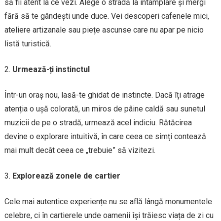
să fii atent la ce vezi. Alege o stradă la întâmplare și mergi
fără să te gândești unde duce. Vei descoperi cafenele mici,
ateliere artizanale sau piețe ascunse care nu apar pe nicio
listă turistică.
Urmează-ți instinctul
Într-un oraș nou, lasă-te ghidat de instincte. Dacă îți atrage
atenția o ușă colorată, un miros de pâine caldă sau sunetul
muzicii de pe o stradă, urmează acel indiciu. Rătăcirea
devine o explorare intuitivă, în care ceea ce simți contează
mai mult decât ceea ce „trebuie” să vizitezi.
Explorează zonele de cartier
Cele mai autentice experiențe nu se află lângă monumentele
celebre, ci în cartierele unde oamenii își trăiesc viața de zi cu