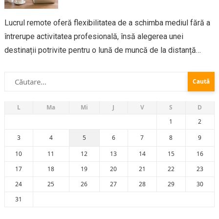
Lucrul remote oferă flexibilitatea de a schimba mediul fără a
întrerupe activitatea profesională, însă alegerea unei
destinații potrivite pentru o lună de muncă de la distanță
presupune mai mult decât peisaje atractive – contează
Caută
infrastructura digitală, costurile, ritmul local și...
după:
L
Ma
Mi
J
V
S
D
1
2
3
4
5
6
7
8
9
10
11
12
13
14
15
16
17
18
19
20
21
22
23
24
25
26
27
28
29
30
31