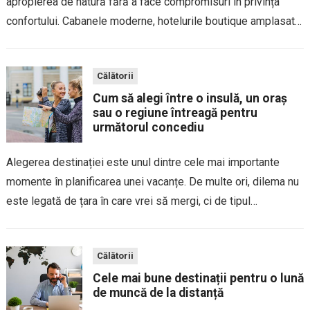
apropierea de natură fără a face compromisuri în privința
confortului. Cabanele moderne, hotelurile boutique amplasate
în peisaje spectaculoase și resorturile integrate armonios în
mediul înconjurător permit explorarea unor locuri deosebite
Călătorii
fără a...
Cum să alegi între o insulă, un oraș
sau o regiune întreagă pentru
următorul concediu
Alegerea destinației este unul dintre cele mai importante
momente în planificarea unei vacanțe. De multe ori, dilema nu
este legată de țara în care vrei să mergi, ci de tipul
experienței pe care îl cauți. O insulă promite relaxare și...
Călătorii
Cele mai bune destinații pentru o lună
de muncă de la distanță