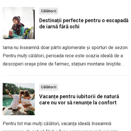
Călătorii
Destinații perfecte pentru o escapadă
de iarnă fără schi
Iarna nu înseamnă doar pârtii aglomerate și sporturi de sezon.
Pentru mulți călători, perioada rece este ocazia ideală de a
descoperi orașe pline de farmec, stațiuni montane liniștite
sau regiuni în care peisajele înzăpezite, gastronomia locală și
atmosfera relaxată sunt...
Călătorii
Vacanțe pentru iubitorii de natură
care nu vor să renunțe la confort
Pentru tot mai mulți călători, vacanța ideală înseamnă