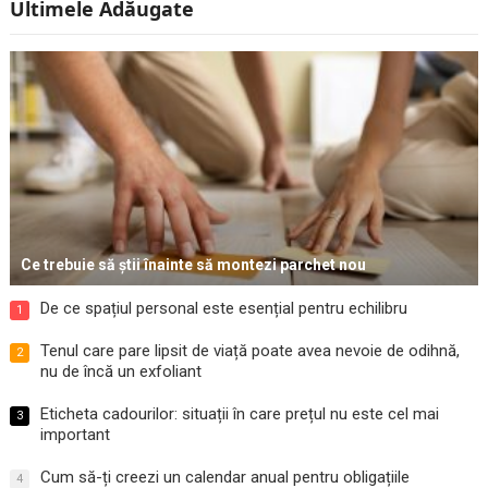
Ultimele Adăugate
Ce trebuie să știi înainte să montezi parchet nou
De ce spațiul personal este esențial pentru echilibru
1
Tenul care pare lipsit de viață poate avea nevoie de odihnă,
2
nu de încă un exfoliant
Eticheta cadourilor: situații în care prețul nu este cel mai
3
important
Cum să-ți creezi un calendar anual pentru obligațiile
4