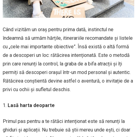
Când vizităm un oraș pentru prima dată, instinctul ne
îndeamnă să urmăm hărțile, itinerariile recomandate și listele
cu „cele mai importante obiective”. Însă există o altă formă
de a descoperi un loc: rătăcirea intenționată. Este o metodă
prin care renunți la control, la graba de a bifa atracții și îți
permiți să descoperi orașul într-un mod personal și autentic.
Rătăcirea conștientă devine astfel o aventură, o invitație de a
privi cu ochii și sufletul deschis.
Lasă harta deoparte
Primul pas pentru a te rătăci intenționat este să renunți la
ghiduri și aplicații. Nu trebuie să știi mereu unde ești, ci doar