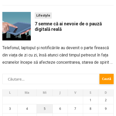
importante. De multe ori, uitarea unei singure date poate
genera costuri suplimentare, stres sau reorganizarea
Lifestyle
întregului program. Un...
7 semne că ai nevoie de o pauză
digitală reală
Telefonul, laptopul și notificările au devenit o parte firească
din viața de zi cu zi, însă atunci când timpul petrecut în fața
ecranelor începe să afecteze concentrarea, starea de spirit și
relațiile cu cei din jur, este momentul să iei...
Caută
după:
L
Ma
Mi
J
V
S
D
1
2
3
4
5
6
7
8
9