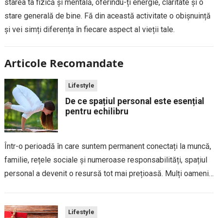
starea ta fizică și mentală, oferindu-ți energie, claritate și o
stare generală de bine. Fă din această activitate o obișnuință
și vei simți diferența în fiecare aspect al vieții tale.
Articole Recomandate
Lifestyle
De ce spațiul personal este esențial
pentru echilibru
Într-o perioadă în care suntem permanent conectați la muncă,
familie, rețele sociale și numeroase responsabilități, spațiul
personal a devenit o resursă tot mai prețioasă. Mulți oameni
confundă timpul petrecut singuri cu izolarea, însă cele două
concepte sunt complet diferite. Spațiul...
Lifestyle