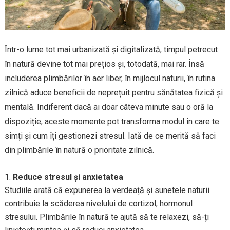
Într-o lume tot mai urbanizată și digitalizată, timpul petrecut
în natură devine tot mai prețios și, totodată, mai rar. Însă
includerea plimbărilor în aer liber, în mijlocul naturii, în rutina
zilnică aduce beneficii de neprețuit pentru sănătatea fizică și
mentală. Indiferent dacă ai doar câteva minute sau o oră la
dispoziție, aceste momente pot transforma modul în care te
simți și cum îți gestionezi stresul. Iată de ce merită să faci
din plimbările în natură o prioritate zilnică.
Reduce stresul și anxietatea
Studiile arată că expunerea la verdeață și sunetele naturii
contribuie la scăderea nivelului de cortizol, hormonul
stresului. Plimbările în natură te ajută să te relaxezi, să-ți