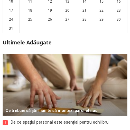
10
11
12
13
14
15
16
17
18
19
20
21
22
23
24
25
26
27
28
29
30
31
Ultimele Adăugate
Ce trebuie să știi înainte să montezi parchet nou
De ce spațiul personal este esențial pentru echilibru
1