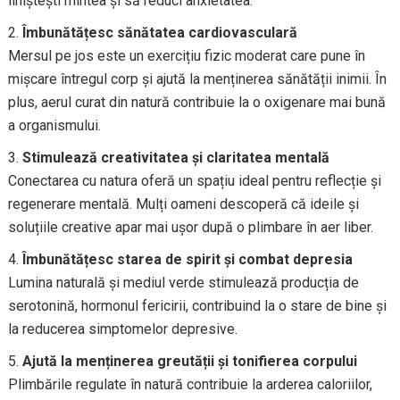
liniștești mintea și să reduci anxietatea.
Îmbunătățesc sănătatea cardiovasculară
Mersul pe jos este un exercițiu fizic moderat care pune în
mișcare întregul corp și ajută la menținerea sănătății inimii. În
plus, aerul curat din natură contribuie la o oxigenare mai bună
a organismului.
Stimulează creativitatea și claritatea mentală
Conectarea cu natura oferă un spațiu ideal pentru reflecție și
regenerare mentală. Mulți oameni descoperă că ideile și
soluțiile creative apar mai ușor după o plimbare în aer liber.
Îmbunătățesc starea de spirit și combat depresia
Lumina naturală și mediul verde stimulează producția de
serotonină, hormonul fericirii, contribuind la o stare de bine și
la reducerea simptomelor depresive.
Ajută la menținerea greutății și tonifierea corpului
Plimbările regulate în natură contribuie la arderea caloriilor,