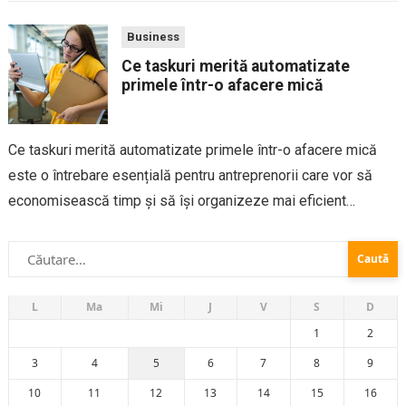
unei afaceri,...
Business
Ce taskuri merită automatizate
primele într-o afacere mică
Ce taskuri merită automatizate primele într-o afacere mică
este o întrebare esențială pentru antreprenorii care vor să
economisească timp și să își organizeze mai eficient
activitatea. Într-un business mic, resursele sunt limitate, iar
Caută
fondatorul sau echipa gestionează adesea multe
după:
responsabilități...
L
Ma
Mi
J
V
S
D
1
2
3
4
5
6
7
8
9
10
11
12
13
14
15
16