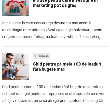
Motive pentru care investițiile în
marketing pot da greș
Într-o lume în care concurența devine tot mai acerbă,
marketingul este adesea văzut ca soluția salvatoare pentru
creșterea afacerii. Totuși, nu toate investițiile în marketing
aduc rezultatele așteptate. Din contră, uneori banii și
eforturile alocate pot părea irosiți, iar impactul...
Business
Ghid pentru primele 100 de leaduri
fără bugete mari
Ghid pentru primele 100 de leaduri fără bugete mari este un
subiect esențial pentru antreprenorii și startup-urile care vor
să își valideze ideea și să atragă primii potențiali clienți fără
investiții semnificative în publicitate. În fazele timpurii ale