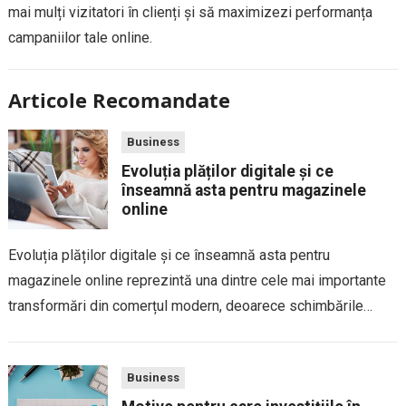
mai mulți vizitatori în clienți și să maximizezi performanța
campaniilor tale online.
Articole Recomandate
Business
Evoluția plăților digitale și ce
înseamnă asta pentru magazinele
online
Evoluția plăților digitale și ce înseamnă asta pentru
magazinele online reprezintă una dintre cele mai importante
transformări din comerțul modern, deoarece schimbările
tehnologice, preferințele consumatorilor și noile standarde de
securitate influențează direct modul în care clienții
Business
finalizează comenzile și cât...