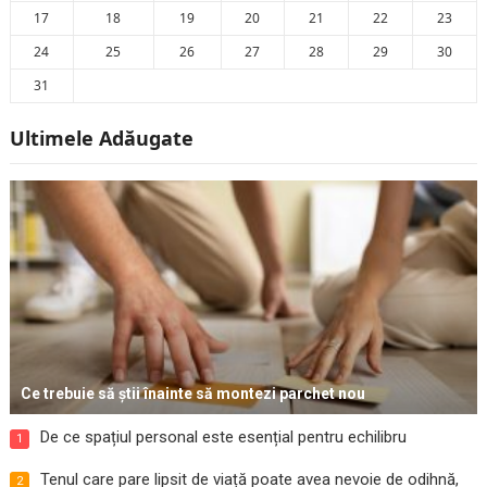
17
18
19
20
21
22
23
24
25
26
27
28
29
30
31
Ultimele Adăugate
Ce trebuie să știi înainte să montezi parchet nou
De ce spațiul personal este esențial pentru echilibru
1
Tenul care pare lipsit de viață poate avea nevoie de odihnă,
2