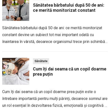
Sănătatea bărbatului după 50 de ani:
ce merită monitorizat constant
Sănătatea bărbatului după 50 de ani: ce merită monitorizat
constant devine un subiect tot mai important odată cu
înaintarea în vârstă, deoarece organismul trece prin schimbări
naturale care pot influența funcționarea diferitelor sisteme ale
corpului. După această vârstă, prevenția și...
Sănătate
Cum îți dai seama că un copil doarme
prea puțin
Cum îți dai seama că un copil doarme prea puțin este o
întrebare importantă pentru mulți părinți, deoarece somnul are
un rol esențial în dezvoltarea fizică, emoțională și cognitivă a