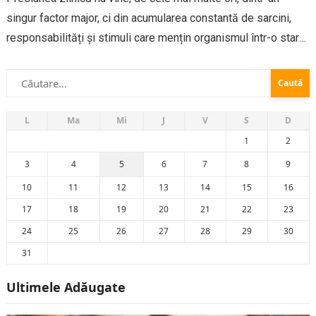
singur factor major, ci din acumularea constantă de sarcini,
responsabilități și stimuli care mențin organismul într-o stare
de alertă continuă, iar modul în care reacționezi la aceste
Caută
provocări depinde în...
după:
L
Ma
Mi
J
V
S
D
1
2
3
4
5
6
7
8
9
10
11
12
13
14
15
16
17
18
19
20
21
22
23
24
25
26
27
28
29
30
31
Ultimele Adăugate