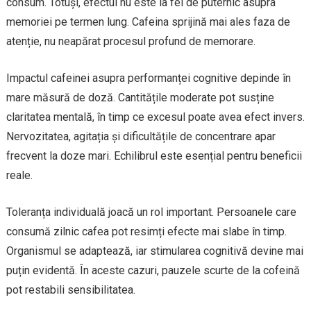
consum. Totuși, efectul nu este la fel de puternic asupra
memoriei pe termen lung. Cafeina sprijină mai ales faza de
atenție, nu neapărat procesul profund de memorare.
Impactul cafeinei asupra performanței cognitive depinde în
mare măsură de doză. Cantitățile moderate pot susține
claritatea mentală, în timp ce excesul poate avea efect invers.
Nervozitatea, agitația și dificultățile de concentrare apar
frecvent la doze mari. Echilibrul este esențial pentru beneficii
reale.
Toleranța individuală joacă un rol important. Persoanele care
consumă zilnic cafea pot resimți efecte mai slabe în timp.
Organismul se adaptează, iar stimularea cognitivă devine mai
puțin evidentă. În aceste cazuri, pauzele scurte de la cofeină
pot restabili sensibilitatea.