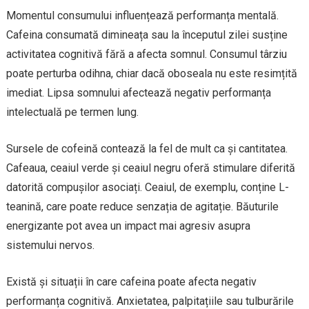
Momentul consumului influențează performanța mentală.
Cafeina consumată dimineața sau la începutul zilei susține
activitatea cognitivă fără a afecta somnul. Consumul târziu
poate perturba odihna, chiar dacă oboseala nu este resimțită
imediat. Lipsa somnului afectează negativ performanța
intelectuală pe termen lung.
Sursele de cofeină contează la fel de mult ca și cantitatea.
Cafeaua, ceaiul verde și ceaiul negru oferă stimulare diferită
datorită compușilor asociați. Ceaiul, de exemplu, conține L-
teanină, care poate reduce senzația de agitație. Băuturile
energizante pot avea un impact mai agresiv asupra
sistemului nervos.
Există și situații în care cafeina poate afecta negativ
performanța cognitivă. Anxietatea, palpitațiile sau tulburările