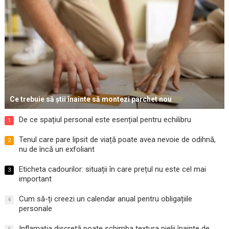
Ce trebuie să știi înainte să montezi parchet nou
De ce spațiul personal este esențial pentru echilibru
1
Tenul care pare lipsit de viață poate avea nevoie de odihnă,
2
nu de încă un exfoliant
Eticheta cadourilor: situații în care prețul nu este cel mai
3
important
Cum să-ți creezi un calendar anual pentru obligațiile
4
personale
Inflamația discretă poate schimba textura pielii înainte de