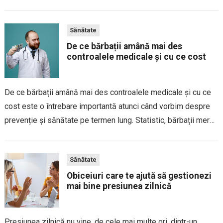
copiilor. Deși fiecare copil are propriul ritm de somn, lipsa...
Sănătate
De ce bărbații amână mai des
controalele medicale și cu ce cost
De ce bărbații amână mai des controalele medicale și cu ce
cost este o întrebare importantă atunci când vorbim despre
prevenție și sănătate pe termen lung. Statistic, bărbații merg
mai rar la medic decât femeile și tind să solicite ajutor...
Sănătate
Obiceiuri care te ajută să gestionezi
mai bine presiunea zilnică
Presiunea zilnică nu vine, de cele mai multe ori, dintr-un