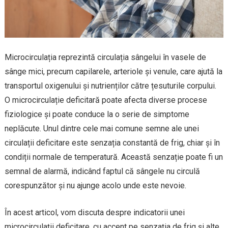
Microcirculația reprezintă circulația sângelui în vasele de
sânge mici, precum capilarele, arteriole și venule, care ajută la
transportul oxigenului și nutrienților către țesuturile corpului.
O microcirculație deficitară poate afecta diverse procese
fiziologice și poate conduce la o serie de simptome
neplăcute. Unul dintre cele mai comune semne ale unei
circulații deficitare este senzația constantă de frig, chiar și în
condiții normale de temperatură. Această senzație poate fi un
semnal de alarmă, indicând faptul că sângele nu circulă
corespunzător și nu ajunge acolo unde este nevoie.
În acest articol, vom discuta despre indicatorii unei
microcirculații deficitare, cu accent pe senzația de frig și alte