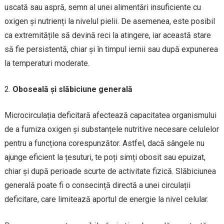
uscată sau aspră, semn al unei alimentări insuficiente cu
oxigen și nutrienți la nivelul pielii. De asemenea, este posibil
ca extremitățile să devină reci la atingere, iar această stare
să fie persistentă, chiar și în timpul iernii sau după expunerea
la temperaturi moderate.
Oboseală și slăbiciune generală
Microcirculația deficitară afectează capacitatea organismului
de a furniza oxigen și substanțele nutritive necesare celulelor
pentru a funcționa corespunzător. Astfel, dacă sângele nu
ajunge eficient la țesuturi, te poți simți obosit sau epuizat,
chiar și după perioade scurte de activitate fizică. Slăbiciunea
generală poate fi o consecință directă a unei circulații
deficitare, care limitează aportul de energie la nivel celular.