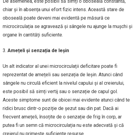
De asemenea, este posibil să simți o oboseală constantă,
chiar și în absența unui efort fizic intens. Această stare de
oboseală poate deveni mai evidentă pe măsură ce
microcirculația se agravează și sângele nu ajunge la mușchi și
organe în cantități suficiente.
Amețeli și senzația de leșin
Un alt indicator al unei microcirculații deficitare poate fi
reprezentat de amețeli sau senzația de leșin. Atunci când
sângele nu circulă eficient la nivelul capului și al creierului,
este posibil să simți vertij sau o senzație de capul gol.
Aceste simptome sunt de obicei mai evidente atunci când te
ridici brusc dintr-o poziție de șezut sau din pat. Dacă ai
frecvent amețeli, însoțite de o senzație de frig în corp, ar
putea fi un semn că microcirculația nu este adecvată și că
creierul nu primește suficiente resurse.