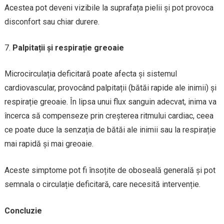
Acestea pot deveni vizibile la suprafața pielii și pot provoca
disconfort sau chiar durere.
Palpitații și respirație greoaie
Microcirculația deficitară poate afecta și sistemul
cardiovascular, provocând palpitații (bătăi rapide ale inimii) și
respirație greoaie. În lipsa unui flux sanguin adecvat, inima va
încerca să compenseze prin creșterea ritmului cardiac, ceea
ce poate duce la senzația de bătăi ale inimii sau la respirație
mai rapidă și mai greoaie.
Aceste simptome pot fi însoțite de oboseală generală și pot
semnala o circulație deficitară, care necesită intervenție.
Concluzie