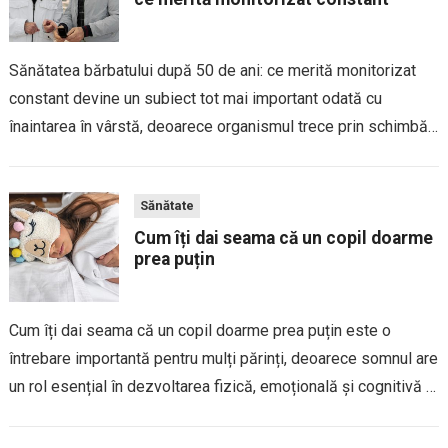
Sănătatea bărbatului după 50 de ani: ce merită monitorizat
constant devine un subiect tot mai important odată cu
înaintarea în vârstă, deoarece organismul trece prin schimbări
naturale care pot influența funcționarea diferitelor sisteme ale
corpului. După această vârstă, prevenția și...
Sănătate
Cum îți dai seama că un copil doarme
prea puțin
Cum îți dai seama că un copil doarme prea puțin este o
întrebare importantă pentru mulți părinți, deoarece somnul are
un rol esențial în dezvoltarea fizică, emoțională și cognitivă a
copiilor. Deși fiecare copil are propriul ritm de somn, lipsa...