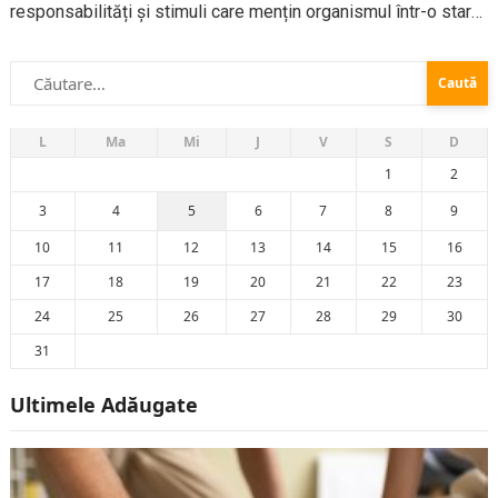
responsabilități și stimuli care mențin organismul într-o stare
de alertă continuă, iar modul în care reacționezi la aceste
Caută
provocări depinde în...
după:
L
Ma
Mi
J
V
S
D
1
2
3
4
5
6
7
8
9
10
11
12
13
14
15
16
17
18
19
20
21
22
23
24
25
26
27
28
29
30
31
Ultimele Adăugate