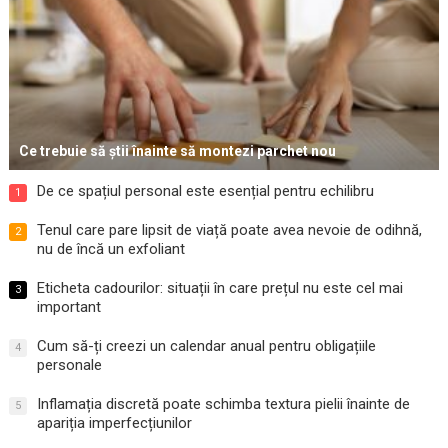
Ce trebuie să știi înainte să montezi parchet nou
De ce spațiul personal este esențial pentru echilibru
1
Tenul care pare lipsit de viață poate avea nevoie de odihnă,
2
nu de încă un exfoliant
Eticheta cadourilor: situații în care prețul nu este cel mai
3
important
Cum să-ți creezi un calendar anual pentru obligațiile
4
personale
Inflamația discretă poate schimba textura pielii înainte de
5
apariția imperfecțiunilor