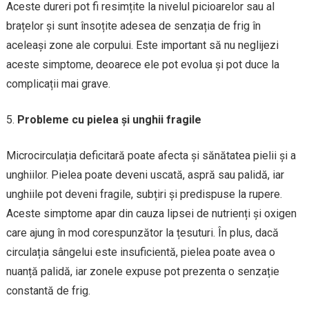
Aceste dureri pot fi resimțite la nivelul picioarelor sau al
brațelor și sunt însoțite adesea de senzația de frig în
aceleași zone ale corpului. Este important să nu neglijezi
aceste simptome, deoarece ele pot evolua și pot duce la
complicații mai grave.
Probleme cu pielea și unghii fragile
Microcirculația deficitară poate afecta și sănătatea pielii și a
unghiilor. Pielea poate deveni uscată, aspră sau palidă, iar
unghiile pot deveni fragile, subțiri și predispuse la rupere.
Aceste simptome apar din cauza lipsei de nutrienți și oxigen
care ajung în mod corespunzător la țesuturi. În plus, dacă
circulația sângelui este insuficientă, pielea poate avea o
nuanță palidă, iar zonele expuse pot prezenta o senzație
constantă de frig.