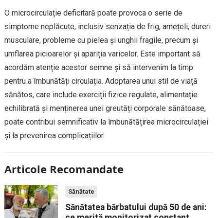
O microcirculație deficitară poate provoca o serie de
simptome neplăcute, inclusiv senzația de frig, amețeli, dureri
musculare, probleme cu pielea și unghii fragile, precum și
umflarea picioarelor și apariția varicelor. Este important să
acordăm atenție acestor semne și să intervenim la timp
pentru a îmbunătăți circulația. Adoptarea unui stil de viață
sănătos, care include exerciții fizice regulate, alimentație
echilibrată și menținerea unei greutăți corporale sănătoase,
poate contribui semnificativ la îmbunătățirea microcirculației
și la prevenirea complicațiilor.
Articole Recomandate
Sănătate
Sănătatea bărbatului după 50 de ani:
ce merită monitorizat constant