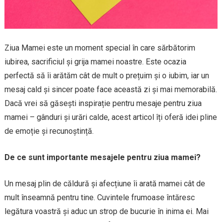
Ziua Mamei este un moment special în care sărbătorim
iubirea, sacrificiul și grija mamei noastre. Este ocazia
perfectă să îi arătăm cât de mult o prețuim și o iubim, iar un
mesaj cald și sincer poate face această zi și mai memorabilă.
Dacă vrei să găsești inspirație pentru mesaje pentru ziua
mamei – gânduri și urări calde, acest articol îți oferă idei pline
de emoție și recunoștință.
De ce sunt importante mesajele pentru ziua mamei?
Un mesaj plin de căldură și afecțiune îi arată mamei cât de
mult înseamnă pentru tine. Cuvintele frumoase întăresc
legătura voastră și aduc un strop de bucurie în inima ei. Mai