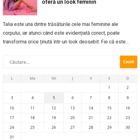
oferă un look feminin
Talia este una dintre trăsăturile cele mai feminine ale
corpului, iar atunci când este evidențiată corect, poate
transforma orice ținută într-un look deosebit. Fie că este
vorba despre o siluetă tip „clepsidră” sau o siluetă mai
Caută
dreaptă, există o mulțime...
după:
L
Ma
Mi
J
V
S
D
1
2
3
4
5
6
7
8
9
10
11
12
13
14
15
16
17
18
19
20
21
22
23
24
25
26
27
28
29
30
31