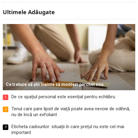
Ultimele Adăugate
Ce trebuie să știi înainte să montezi parchet nou
De ce spațiul personal este esențial pentru echilibru
1
Tenul care pare lipsit de viață poate avea nevoie de odihnă,
2
nu de încă un exfoliant
Eticheta cadourilor: situații în care prețul nu este cel mai
3
important