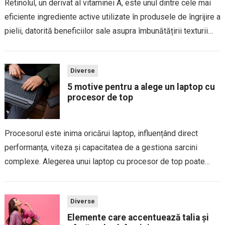
Retinolul, un derivat al vitaminei A, este unul dintre cele mai
eficiente ingrediente active utilizate în produsele de îngrijire a
pielii, datorită beneficiilor sale asupra îmbunătățirii texturii
pielii, reducerea liniilor fine, combaterea acneei și stimularea
producției de colagen. Cu toate...
Diverse
5 motive pentru a alege un laptop cu
procesor de top
Procesorul este inima oricărui laptop, influențând direct
performanța, viteza și capacitatea de a gestiona sarcini
complexe. Alegerea unui laptop cu procesor de top poate
părea o investiție majoră, dar beneficiile pe termen lung sunt
evidente. Indiferent dacă folosești laptopul pentru...
Diverse
Elemente care accentuează talia și