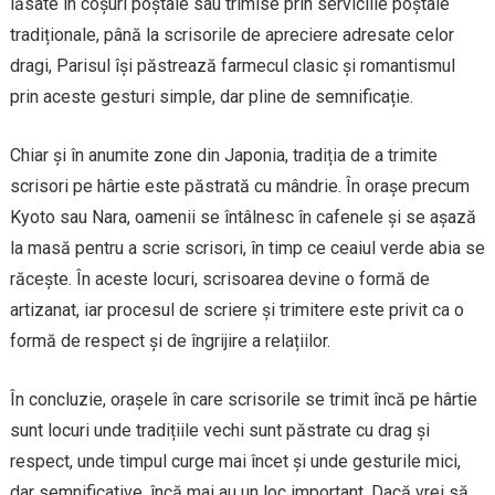
lăsate în coșuri poștale sau trimise prin serviciile poștale
tradiționale, până la scrisorile de apreciere adresate celor
dragi, Parisul își păstrează farmecul clasic și romantismul
prin aceste gesturi simple, dar pline de semnificație.
Chiar și în anumite zone din Japonia, tradiția de a trimite
scrisori pe hârtie este păstrată cu mândrie. În orașe precum
Kyoto sau Nara, oamenii se întâlnesc în cafenele și se așază
la masă pentru a scrie scrisori, în timp ce ceaiul verde abia se
răcește. În aceste locuri, scrisoarea devine o formă de
artizanat, iar procesul de scriere și trimitere este privit ca o
formă de respect și de îngrijire a relațiilor.
În concluzie, orașele în care scrisorile se trimit încă pe hârtie
sunt locuri unde tradițiile vechi sunt păstrate cu drag și
respect, unde timpul curge mai încet și unde gesturile mici,
dar semnificative, încă mai au un loc important. Dacă vrei să