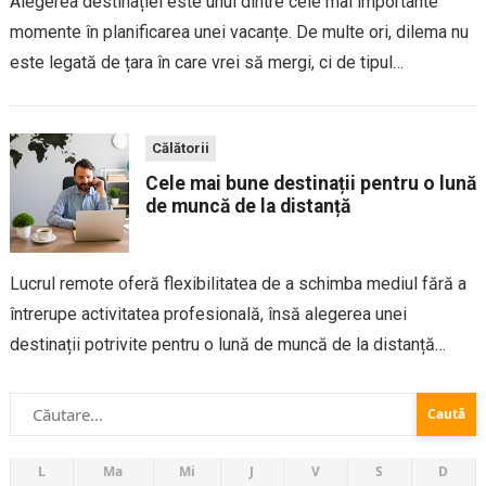
Alegerea destinației este unul dintre cele mai importante
momente în planificarea unei vacanțe. De multe ori, dilema nu
este legată de țara în care vrei să mergi, ci de tipul
experienței pe care îl cauți. O insulă promite relaxare și...
Călătorii
Cele mai bune destinații pentru o lună
de muncă de la distanță
Lucrul remote oferă flexibilitatea de a schimba mediul fără a
întrerupe activitatea profesională, însă alegerea unei
destinații potrivite pentru o lună de muncă de la distanță
presupune mai mult decât peisaje atractive – contează
Caută
infrastructura digitală, costurile, ritmul local și...
după:
L
Ma
Mi
J
V
S
D