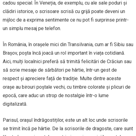
cadou special. În Veneția, de exemplu, cu ale sale poduri și
clădiri istorice, o scrisoare scrisă cu grijă poate deveni un
mijloc de a exprima sentimente ce nu pot fi surprinse printr-
un simplu mesaj pe telefon.
În România, în orașele mici din Transilvania, cum ar fi Sibiu sau
Brașov, poșta încă joacă un rol important în viața cotidiană.
Aici, mulți localnici preferă să trimită felicitări de Crăciun sau
să scrie mesaje de sărbători pe hârtie, într-un gest de
respect și apreciere față de tradiție. Multe dintre aceste
orașe au birouri poștale vechi, cu timbre colorate și plicuri de
epocă, care aduc un strop de nostalgie într-o lume
digitalizată.
Parisul, orașul îndrăgostiților, este un alt loc unde scrisorile
se trimit încă pe hârtie. De la scrisorile de dragoste, care sunt