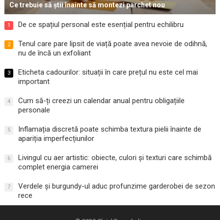
Ce trebuie să știi înainte să montezi parchet nou
De ce spațiul personal este esențial pentru echilibru
1
Tenul care pare lipsit de viață poate avea nevoie de odihnă,
2
nu de încă un exfoliant
Eticheta cadourilor: situații în care prețul nu este cel mai
3
important
Cum să-ți creezi un calendar anual pentru obligațiile
4
personale
Inflamația discretă poate schimba textura pielii înainte de
5
apariția imperfecțiunilor
Livingul cu aer artistic: obiecte, culori și texturi care schimbă
6
complet energia camerei
Verdele și burgundy-ul aduc profunzime garderobei de sezon
7
rece