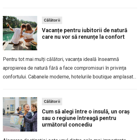
sau regiuni în care peisajele înzăpezite, gastronomia locală și
atmosfera relaxată sunt...
Călătorii
Vacanțe pentru iubitorii de natură
care nu vor să renunțe la confort
Pentru tot mai mulți călători, vacanța ideală înseamnă
apropierea de natură fără a face compromisuri în privința
confortului. Cabanele moderne, hotelurile boutique amplasate
în peisaje spectaculoase și resorturile integrate armonios în
mediul înconjurător permit explorarea unor locuri deosebite
Călătorii
fără a...
Cum să alegi între o insulă, un oraș
sau o regiune întreagă pentru
următorul concediu