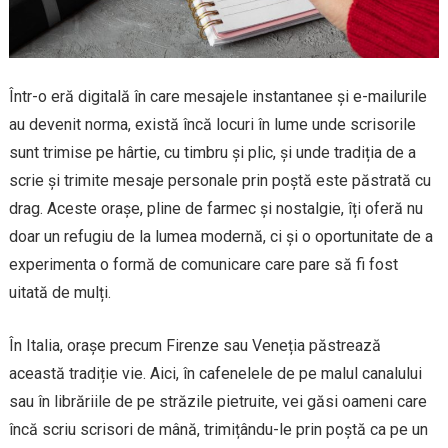
Într-o eră digitală în care mesajele instantanee și e-mailurile
au devenit norma, există încă locuri în lume unde scrisorile
sunt trimise pe hârtie, cu timbru și plic, și unde tradiția de a
scrie și trimite mesaje personale prin poștă este păstrată cu
drag. Aceste orașe, pline de farmec și nostalgie, îți oferă nu
doar un refugiu de la lumea modernă, ci și o oportunitate de a
experimenta o formă de comunicare care pare să fi fost
uitată de mulți.
În Italia, orașe precum Firenze sau Veneția păstrează
această tradiție vie. Aici, în cafenelele de pe malul canalului
sau în librăriile de pe străzile pietruite, vei găsi oameni care
încă scriu scrisori de mână, trimițându-le prin poștă ca pe un