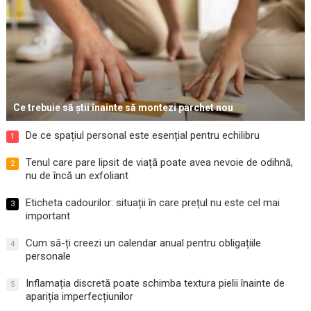
Ce trebuie să știi înainte să montezi parchet nou
De ce spațiul personal este esențial pentru echilibru
1
Tenul care pare lipsit de viață poate avea nevoie de odihnă,
2
nu de încă un exfoliant
Eticheta cadourilor: situații în care prețul nu este cel mai
3
important
Cum să-ți creezi un calendar anual pentru obligațiile
4
personale
Inflamația discretă poate schimba textura pielii înainte de
5
apariția imperfecțiunilor