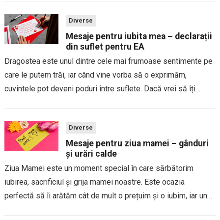
Diverse
Mesaje pentru iubita mea – declarații
din suflet pentru EA
Dragostea este unul dintre cele mai frumoase sentimente pe
care le putem trăi, iar când vine vorba să o exprimăm,
cuvintele pot deveni poduri între suflete. Dacă vrei să îți
surprinzi iubita cu mesaje care să-i ajungă direct la inimă,...
Diverse
Mesaje pentru ziua mamei – gânduri
și urări calde
Ziua Mamei este un moment special în care sărbătorim
iubirea, sacrificiul și grija mamei noastre. Este ocazia
perfectă să îi arătăm cât de mult o prețuim și o iubim, iar un
mesaj cald și sincer poate face această zi și...