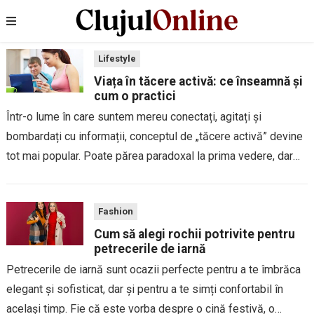
Lifestyle
Viața în tăcere activă: ce înseamnă și
cum o practici
Într-o lume în care suntem mereu conectați, agitați și
bombardați cu informații, conceptul de „tăcere activă” devine
tot mai popular. Poate părea paradoxal la prima vedere, dar
tăcerea activă nu înseamnă renunțarea la viața de zi cu zi sau
retragerea...
Fashion
Cum să alegi rochii potrivite pentru
petrecerile de iarnă
Petrecerile de iarnă sunt ocazii perfecte pentru a te îmbrăca
elegant și sofisticat, dar și pentru a te simți confortabil în
același timp. Fie că este vorba despre o cină festivă, o