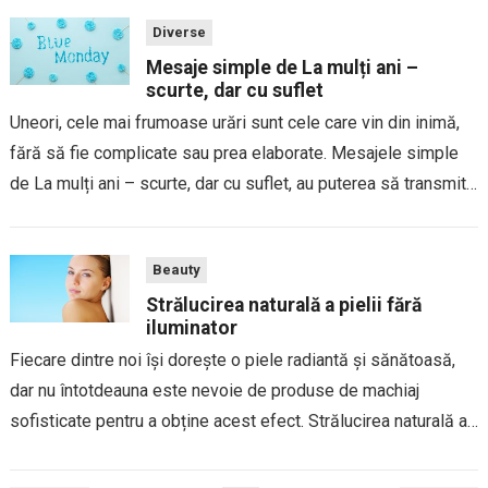
Diverse
Mesaje simple de La mulți ani –
scurte, dar cu suflet
Uneori, cele mai frumoase urări sunt cele care vin din inimă,
fără să fie complicate sau prea elaborate. Mesajele simple
de La mulți ani – scurte, dar cu suflet, au puterea să transmită
emoție și căldură, făcând ziua sărbătoritului mai...
Beauty
Strălucirea naturală a pielii fără
iluminator
Fiecare dintre noi își dorește o piele radiantă și sănătoasă,
dar nu întotdeauna este nevoie de produse de machiaj
sofisticate pentru a obține acest efect. Strălucirea naturală a
pielii provine, în mare parte, dintr-o îngrijire corespunzătoare
și din obiceiuri de...