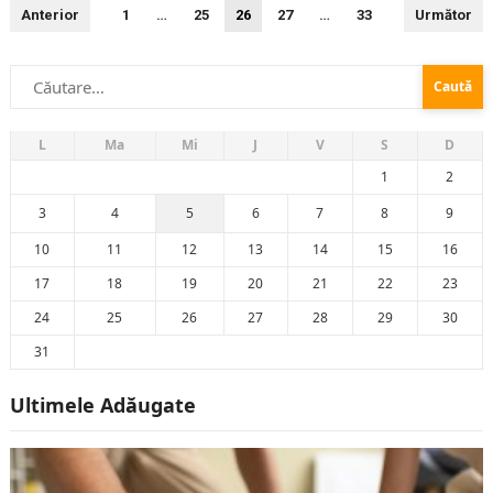
Paginație
Anterior
1
…
25
26
27
…
33
Următor
articole
Caută
după:
L
Ma
Mi
J
V
S
D
1
2
3
4
5
6
7
8
9
10
11
12
13
14
15
16
17
18
19
20
21
22
23
24
25
26
27
28
29
30
31
Ultimele Adăugate