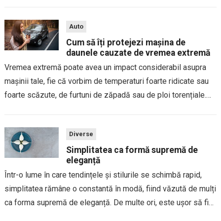
sportive. Dacă te regăsești în acest tip de viață, este
important ca...
Auto
Cum să îți protejezi mașina de
daunele cauzate de vremea extremă
Vremea extremă poate avea un impact considerabil asupra
mașinii tale, fie că vorbim de temperaturi foarte ridicate sau
foarte scăzute, de furtuni de zăpadă sau de ploi torențiale.
Daunele provocate de condițiile meteo severe pot afecta atât
exteriorul, cât și...
Diverse
Simplitatea ca formă supremă de
eleganță
Într-o lume în care tendințele și stilurile se schimbă rapid,
simplitatea rămâne o constantă în modă, fiind văzută de mulți
ca forma supremă de eleganță. De multe ori, este ușor să fim
tentați să adăugăm detalii stridente sau să urmăm...