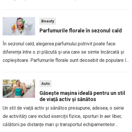
petrecere de Crăciun sau o seară de Revelion,...
Beauty
Parfumurile florale în sezonul cald
În sezonul cald, alegerea parfumului potrivit poate face
diferența între o zi plăcută și una care se simte încărcată și
copleșitoare. Parfumurile florale sunt deosebit de populare în
această perioadă, datorită prospețimii și rafinamentului lor,
care evocă imagini de grădini...
Auto
Găsește mașina ideală pentru un stil
de viață activ și sănătos
Un stil de viață activ și sănătos presupune, adesea, o serie
de activități care includ exerciții fizice, sporturi în aer liber,
călătorii pe distanțe mari și transportul echipamentelor