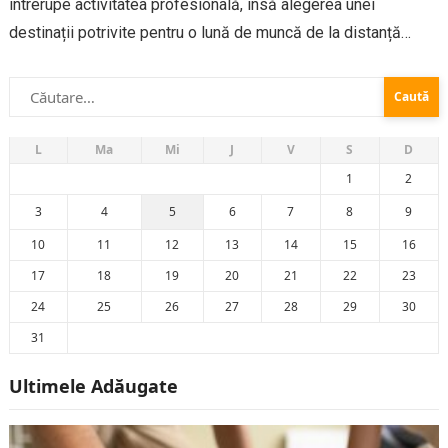
întrerupe activitatea profesională, însă alegerea unei
destinații potrivite pentru o lună de muncă de la distanță
presupune mai mult decât peisaje atractive – contează
Caută
infrastructura digitală, costurile, ritmul local și...
după:
L
Ma
Mi
J
V
S
D
1
2
3
4
5
6
7
8
9
10
11
12
13
14
15
16
17
18
19
20
21
22
23
24
25
26
27
28
29
30
31
Ultimele Adăugate