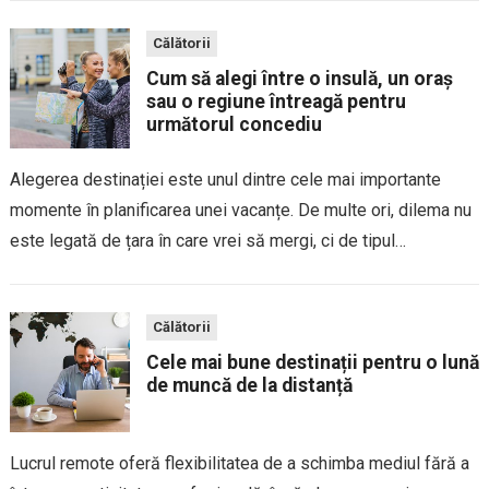
mediul înconjurător permit explorarea unor locuri deosebite
Călătorii
fără a...
Cum să alegi între o insulă, un oraș
sau o regiune întreagă pentru
următorul concediu
Alegerea destinației este unul dintre cele mai importante
momente în planificarea unei vacanțe. De multe ori, dilema nu
este legată de țara în care vrei să mergi, ci de tipul
experienței pe care îl cauți. O insulă promite relaxare și...
Călătorii
Cele mai bune destinații pentru o lună
de muncă de la distanță
Lucrul remote oferă flexibilitatea de a schimba mediul fără a