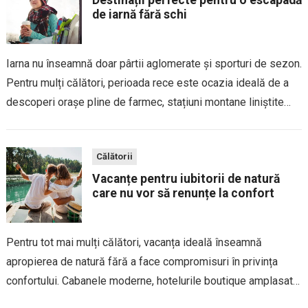
de iarnă fără schi
Iarna nu înseamnă doar pârtii aglomerate și sporturi de sezon.
Pentru mulți călători, perioada rece este ocazia ideală de a
descoperi orașe pline de farmec, stațiuni montane liniștite
sau regiuni în care peisajele înzăpezite, gastronomia locală și
atmosfera relaxată sunt...
Călătorii
Vacanțe pentru iubitorii de natură
care nu vor să renunțe la confort
Pentru tot mai mulți călători, vacanța ideală înseamnă
apropierea de natură fără a face compromisuri în privința
confortului. Cabanele moderne, hotelurile boutique amplasate
în peisaje spectaculoase și resorturile integrate armonios în