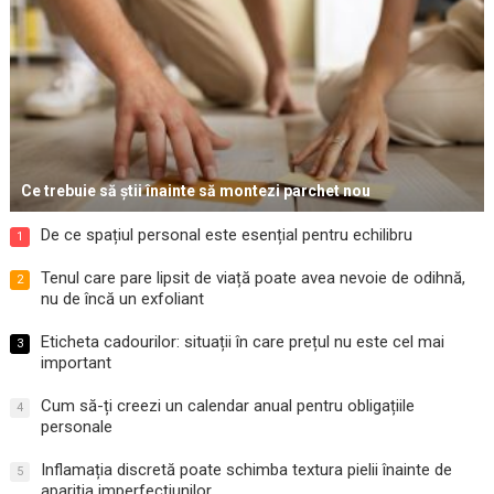
Ce trebuie să știi înainte să montezi parchet nou
De ce spațiul personal este esențial pentru echilibru
1
Tenul care pare lipsit de viață poate avea nevoie de odihnă,
2
nu de încă un exfoliant
Eticheta cadourilor: situații în care prețul nu este cel mai
3
important
Cum să-ți creezi un calendar anual pentru obligațiile
4
personale
Inflamația discretă poate schimba textura pielii înainte de
5
apariția imperfecțiunilor