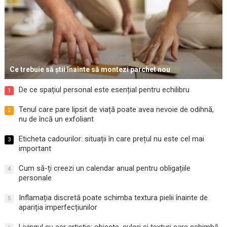
Ce trebuie să știi înainte să montezi parchet nou
De ce spațiul personal este esențial pentru echilibru
1
Tenul care pare lipsit de viață poate avea nevoie de odihnă,
2
nu de încă un exfoliant
Eticheta cadourilor: situații în care prețul nu este cel mai
3
important
Cum să-ți creezi un calendar anual pentru obligațiile
4
personale
Inflamația discretă poate schimba textura pielii înainte de
5
apariția imperfecțiunilor
Livingul cu aer artistic: obiecte, culori și texturi care schimbă