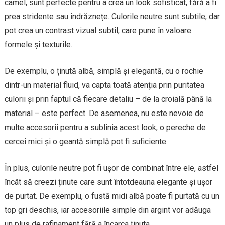
camel, sunt perfecte pentru a crea un look sofisticat, fără a fi
prea stridente sau îndrăznețe. Culorile neutre sunt subtile, dar
pot crea un contrast vizual subtil, care pune în valoare
formele și texturile.
De exemplu, o ținută albă, simplă și elegantă, cu o rochie
dintr-un material fluid, va capta toată atenția prin puritatea
culorii și prin faptul că fiecare detaliu – de la croială până la
material – este perfect. De asemenea, nu este nevoie de
multe accesorii pentru a sublinia acest look; o pereche de
cercei mici și o geantă simplă pot fi suficiente.
În plus, culorile neutre pot fi ușor de combinat între ele, astfel
încât să creezi ținute care sunt întotdeauna elegante și ușor
de purtat. De exemplu, o fustă midi albă poate fi purtată cu un
top gri deschis, iar accesoriile simple din argint vor adăuga
un plus de rafinament fără a încarca ținuta.