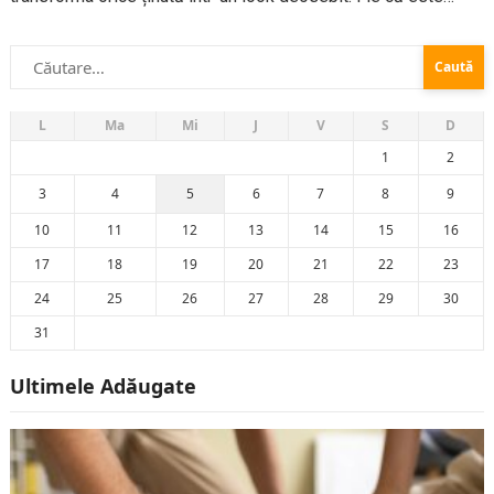
vorba despre o siluetă tip „clepsidră” sau o siluetă mai
Caută
dreaptă, există o mulțime...
după:
L
Ma
Mi
J
V
S
D
1
2
3
4
5
6
7
8
9
10
11
12
13
14
15
16
17
18
19
20
21
22
23
24
25
26
27
28
29
30
31
Ultimele Adăugate