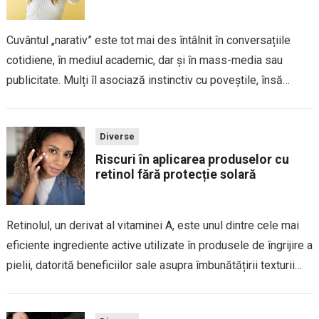
Cuvântul „narativ” este tot mai des întâlnit în conversațiile
cotidiene, în mediul academic, dar și în mass-media sau
publicitate. Mulți îl asociază instinctiv cu poveștile, însă
sensul său este mai amplu și are aplicații în numeroase
domenii. Hai să descoperim...
Diverse
Riscuri în aplicarea produselor cu
retinol fără protecție solară
Retinolul, un derivat al vitaminei A, este unul dintre cele mai
eficiente ingrediente active utilizate în produsele de îngrijire a
pielii, datorită beneficiilor sale asupra îmbunătățirii texturii
pielii, reducerea liniilor fine, combaterea acneei și stimularea
producției de colagen. Cu toate...