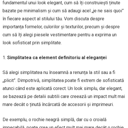
fundamentul unui look elegant, cum să îți construiești ținute
bazate pe minimalism și cum să adaugi acel „je ne sais quoi”
în fiecare aspect al stilului tău. Vom discuta despre
importanța formelor, culorilor și texturilor, precum și despre
cum să îți alegi piesele vestimentare pentru a exprima un
look sofisticat prin simplitate.
Simplitatea ca element definitoriu al eleganței
Să alegi simplitatea nu înseamnă a renunța la stil sau a fi
„plicit”. Dimpotrivă, simplitatea poate fi extrem de sofisticată
atunci când este aplicată corect. Un look simplu, dar elegant,
se bazează pe detalii subtili care creează un impact mult mai
mare decât o ținută încărcată de accesorii și imprimeuri.
De exemplu, o rochie neagră simplă, dar cu o croială
impecabilă, poate crea un efect mult mai mare decât o rochie