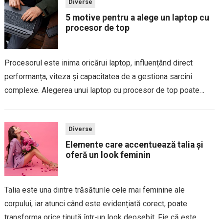
Diverse
5 motive pentru a alege un laptop cu
procesor de top
Procesorul este inima oricărui laptop, influențând direct
performanța, viteza și capacitatea de a gestiona sarcini
complexe. Alegerea unui laptop cu procesor de top poate
părea o investiție majoră, dar beneficiile pe termen lung sunt
evidente. Indiferent dacă folosești laptopul pentru...
Diverse
Elemente care accentuează talia și
oferă un look feminin
Talia este una dintre trăsăturile cele mai feminine ale
corpului, iar atunci când este evidențiată corect, poate
transforma orice ținută într-un look deosebit. Fie că este