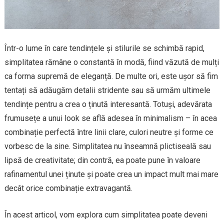
Într-o lume în care tendințele și stilurile se schimbă rapid,
simplitatea rămâne o constantă în modă, fiind văzută de mulți
ca forma supremă de eleganță. De multe ori, este ușor să fim
tentați să adăugăm detalii stridente sau să urmăm ultimele
tendințe pentru a crea o ținută interesantă. Totuși, adevărata
frumusețe a unui look se află adesea în minimalism – în acea
combinație perfectă între linii clare, culori neutre și forme ce
vorbesc de la sine. Simplitatea nu înseamnă plictiseală sau
lipsă de creativitate; din contră, ea poate pune în valoare
rafinamentul unei ținute și poate crea un impact mult mai mare
decât orice combinație extravagantă.
În acest articol, vom explora cum simplitatea poate deveni