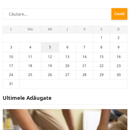
aparent banal ascunde mecanisme psihologice puternice. De
Caută
la tentația reducerilor la presiunea tendințelor, multe decizii
după:
vestimentare nu reflectă...
L
Ma
Mi
J
V
S
D
1
2
3
4
5
6
7
8
9
10
11
12
13
14
15
16
17
18
19
20
21
22
23
24
25
26
27
28
29
30
31
Ultimele Adăugate