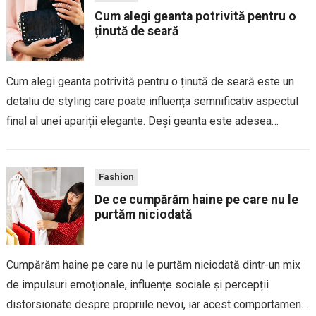
Cum alegi geanta potrivită pentru o
ținută de seară
Cum alegi geanta potrivită pentru o ținută de seară este un
detaliu de styling care poate influența semnificativ aspectul
final al unei apariții elegante. Deși geanta este adesea
percepută ca un accesoriu practic, în contextul unei ținute de
seară ea...
Fashion
De ce cumpărăm haine pe care nu le
purtăm niciodată
Cumpărăm haine pe care nu le purtăm niciodată dintr-un mix
de impulsuri emoționale, influențe sociale și percepții
distorsionate despre propriile nevoi, iar acest comportament