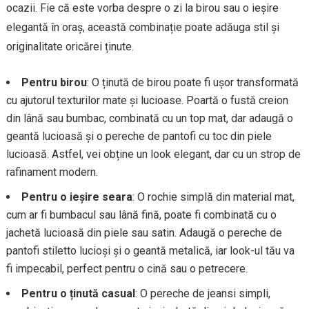
ocazii. Fie că este vorba despre o zi la birou sau o ieșire
elegantă în oraș, această combinație poate adăuga stil și
originalitate oricărei ținute.
Pentru birou
: O ținută de birou poate fi ușor transformată
cu ajutorul texturilor mate și lucioase. Poartă o fustă creion
din lână sau bumbac, combinată cu un top mat, dar adaugă o
geantă lucioasă și o pereche de pantofi cu toc din piele
lucioasă. Astfel, vei obține un look elegant, dar cu un strop de
rafinament modern.
Pentru o ieșire seara
: O rochie simplă din material mat,
cum ar fi bumbacul sau lână fină, poate fi combinată cu o
jachetă lucioasă din piele sau satin. Adaugă o pereche de
pantofi stiletto lucioși și o geantă metalică, iar look-ul tău va
fi impecabil, perfect pentru o cină sau o petrecere.
Pentru o ținută casual
: O pereche de jeansi simpli,