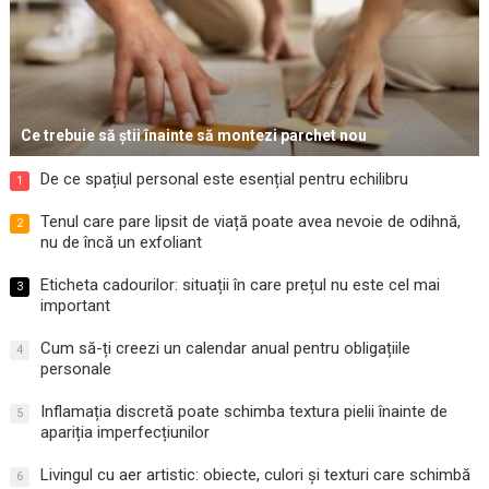
Ce trebuie să știi înainte să montezi parchet nou
De ce spațiul personal este esențial pentru echilibru
1
Tenul care pare lipsit de viață poate avea nevoie de odihnă,
2
nu de încă un exfoliant
Eticheta cadourilor: situații în care prețul nu este cel mai
3
important
Cum să-ți creezi un calendar anual pentru obligațiile
4
personale
Inflamația discretă poate schimba textura pielii înainte de
5
apariția imperfecțiunilor
Livingul cu aer artistic: obiecte, culori și texturi care schimbă
6