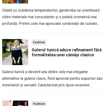
Odată cu scăderea temperaturilor, garderoba se orientează
către materiale mai consistente și o paletă cromatică mai
profundă. Printre cele mai apreciate combinații de culoare
pentru toamnă și iarnă se află verdele și burgundy-ul, două
nuanțe care inspiră eleganță, rafinament și...
Fashion
Gulerul tunică aduce rafinament fără
formalitatea unei cămăși clasice
Gulerul tunică a devenit una dintre cele mai elegante
alternative la gulerul clasic, fiind apreciat pentru aspectul său
minimalist și versatil. Caracterizat prin lipsa reverelor
tradiționale și printr-o bandă îngustă care înconjoară baza
gâtului, acest tip de guler oferă un...
Fashion