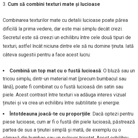
Cum să combini texturi mate și lucioase
Combinarea texturilor mate cu detalii lucioase poate părea
dificilă la prima vedere, dar este mai simplu decât crezi.
Secretul este să creezi un echilibru între cele două tipuri de
texturi, astfel încât niciuna dintre ele să nu domine ținuta. Iată
câteva sugestii pentru a face acest lucru:
Combină un top mat cu o fustă lucioasă
: O bluză sau un
tricou simplu, dintr-un material mat (precum bumbacul sau
lână), poate fi combinat cu o fustă lucioasă din satin sau
piele. Acest contrast între texturi va adăuga interes vizual
ținutei și va crea un echilibru între subtilitate și energie.
Întotdeauna joacă-te cu proporțiile
: Dacă optezi pentru
piese lucioase, cum ar fi o fustă din piele lucioasă, păstrează
partea de sus a ținutei simplă și mată, de exemplu cu o
cămașă din bumbac sau un pulover tricotat. Acest echilibru