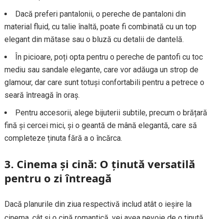
Dacă preferi pantalonii, o pereche de pantaloni din
material fluid, cu talie înaltă, poate fi combinată cu un top
elegant din mătase sau o bluză cu detalii de dantelă.
În picioare, poți opta pentru o pereche de pantofi cu toc
mediu sau sandale elegante, care vor adăuga un strop de
glamour, dar care sunt totuși confortabili pentru a petrece o
seară întreagă în oraș.
Pentru accesorii, alege bijuterii subtile, precum o brățară
fină și cercei mici, și o geantă de mână elegantă, care să
completeze ținuta fără a o încărca.
3.
Cinema și cină: O ținută versatilă
pentru o zi întreagă
Dacă planurile din ziua respectivă includ atât o ieșire la
cinema, cât și o cină romantică, vei avea nevoie de o ținută