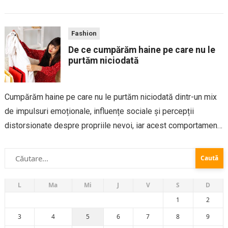
percepută ca un accesoriu practic, în contextul unei ținute de
seară ea...
Fashion
De ce cumpărăm haine pe care nu le
purtăm niciodată
Cumpărăm haine pe care nu le purtăm niciodată dintr-un mix
de impulsuri emoționale, influențe sociale și percepții
distorsionate despre propriile nevoi, iar acest comportament
aparent banal ascunde mecanisme psihologice puternice. De
Caută
la tentația reducerilor la presiunea tendințelor, multe decizii
după:
vestimentare nu reflectă...
L
Ma
Mi
J
V
S
D
1
2
3
4
5
6
7
8
9