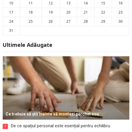
10
11
12
13
14
15
16
17
18
19
20
21
22
23
24
25
26
27
28
29
30
31
Ultimele Adăugate
Ce trebuie să știi înainte să montezi parchet nou
De ce spațiul personal este esențial pentru echilibru
1