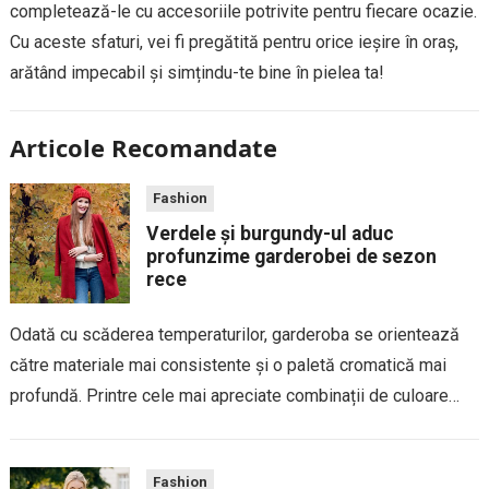
completează-le cu accesoriile potrivite pentru fiecare ocazie.
Cu aceste sfaturi, vei fi pregătită pentru orice ieșire în oraș,
arătând impecabil și simțindu-te bine în pielea ta!
Articole Recomandate
Fashion
Verdele și burgundy-ul aduc
profunzime garderobei de sezon
rece
Odată cu scăderea temperaturilor, garderoba se orientează
către materiale mai consistente și o paletă cromatică mai
profundă. Printre cele mai apreciate combinații de culoare
pentru toamnă și iarnă se află verdele și burgundy-ul, două
nuanțe care inspiră eleganță, rafinament și...
Fashion