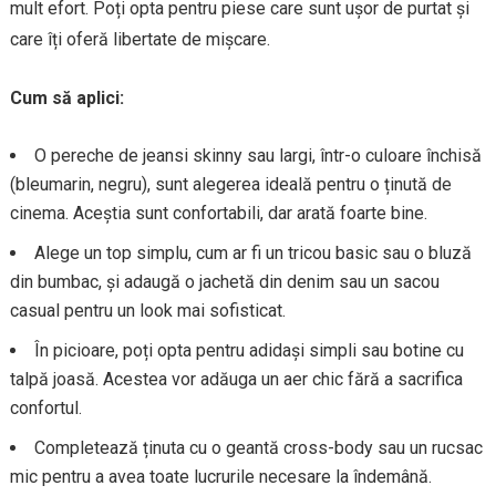
mult efort. Poți opta pentru piese care sunt ușor de purtat și
care îți oferă libertate de mișcare.
Cum să aplici:
O pereche de jeansi skinny sau largi, într-o culoare închisă
(bleumarin, negru), sunt alegerea ideală pentru o ținută de
cinema. Aceștia sunt confortabili, dar arată foarte bine.
Alege un top simplu, cum ar fi un tricou basic sau o bluză
din bumbac, și adaugă o jachetă din denim sau un sacou
casual pentru un look mai sofisticat.
În picioare, poți opta pentru adidași simpli sau botine cu
talpă joasă. Acestea vor adăuga un aer chic fără a sacrifica
confortul.
Completează ținuta cu o geantă cross-body sau un rucsac
mic pentru a avea toate lucrurile necesare la îndemână.