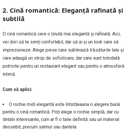
2.
Cină romantică: Eleganță rafinată și
subtilă
O cină romantică cere o ținută mai elegantă și rafinată. Aici,
vei dori să te simți confortabil, dar să ai și un look care să
impresioneze. Alege piese care subliniază trăsăturile tale și
care adaugă un strop de sofisticare, dar care sunt totodată
potrivite pentru un restaurant elegant sau pentru o atmosferă
intimă.
Cum să aplici:
O rochie midi elegantă este întotdeauna o alegere bună
pentru o cină romantică. Poți alege o rochie simplă, dar cu
detalii interesante, cum ar fi o talie definită sau un material
deosebit, precum satinul sau dantela.