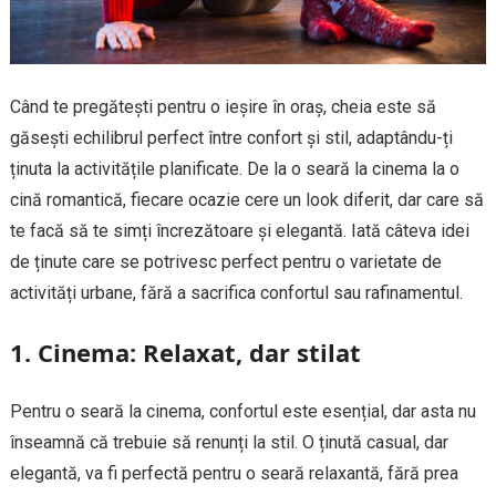
Când te pregătești pentru o ieșire în oraș, cheia este să
găsești echilibrul perfect între confort și stil, adaptându-ți
ținuta la activitățile planificate. De la o seară la cinema la o
cină romantică, fiecare ocazie cere un look diferit, dar care să
te facă să te simți încrezătoare și elegantă. Iată câteva idei
de ținute care se potrivesc perfect pentru o varietate de
activități urbane, fără a sacrifica confortul sau rafinamentul.
1.
Cinema: Relaxat, dar stilat
Pentru o seară la cinema, confortul este esențial, dar asta nu
înseamnă că trebuie să renunți la stil. O ținută casual, dar
elegantă, va fi perfectă pentru o seară relaxantă, fără prea