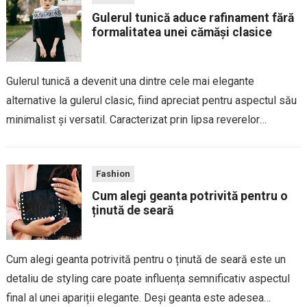
Gulerul tunică aduce rafinament fără
formalitatea unei cămăși clasice
Gulerul tunică a devenit una dintre cele mai elegante
alternative la gulerul clasic, fiind apreciat pentru aspectul său
minimalist și versatil. Caracterizat prin lipsa reverelor
tradiționale și printr-o bandă îngustă care înconjoară baza
gâtului, acest tip de guler oferă un...
Fashion
Cum alegi geanta potrivită pentru o
ținută de seară
Cum alegi geanta potrivită pentru o ținută de seară este un
detaliu de styling care poate influența semnificativ aspectul
final al unei apariții elegante. Deși geanta este adesea