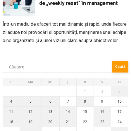
de „weekly reset” în management
Într-un mediu de afaceri tot mai dinamic și rapid, unde fiecare
zi aduce noi provocări și oportunități, menținerea unei echipe
bine organizate și a unei viziuni clare asupra obiectivelor
devine o adevărată provocare. O practică extrem de eficientă
în managementul...
Caută
după:
L
Ma
Mi
J
V
S
D
1
2
3
4
5
6
7
8
9
10
11
12
13
14
15
16
17
18
19
20
21
22
23
24