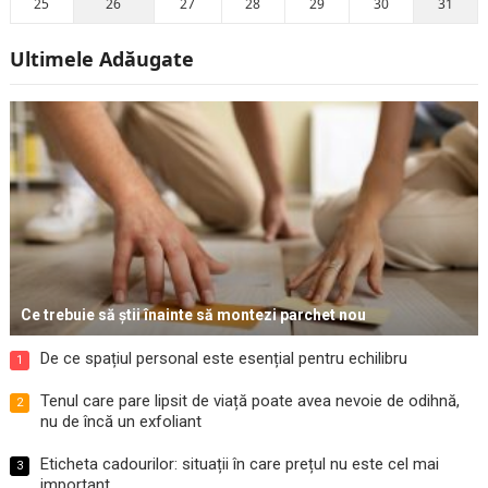
25
26
27
28
29
30
31
Ultimele Adăugate
Ce trebuie să știi înainte să montezi parchet nou
De ce spațiul personal este esențial pentru echilibru
1
Tenul care pare lipsit de viață poate avea nevoie de odihnă,
2
nu de încă un exfoliant
Eticheta cadourilor: situații în care prețul nu este cel mai
3
important