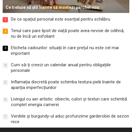
Ce trebuie să știi înainte să montezi parchet nou
De ce spațiul personal este esențial pentru echilibru
1
Tenul care pare lipsit de viață poate avea nevoie de odihnă,
2
nu de încă un exfoliant
Eticheta cadourilor: situații în care prețul nu este cel mai
3
important
Cum să-ți creezi un calendar anual pentru obligațiile
4
personale
Inflamația discretă poate schimba textura pielii înainte de
5
apariția imperfecțiunilor
Livingul cu aer artistic: obiecte, culori și texturi care schimbă
6
complet energia camerei
Verdele și burgundy-ul aduc profunzime garderobei de sezon
7
rece