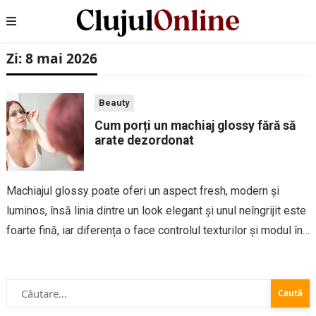
Zi:
8 mai 2026
Beauty
Cum porți un machiaj glossy fără să
arate dezordonat
Machiajul glossy poate oferi un aspect fresh, modern și
luminos, însă linia dintre un look elegant și unul neîngrijit este
foarte fină, iar diferența o face controlul texturilor și modul în
care produsele sunt aplicate și echilibrate în ansamblu.
Primul...
Caută
după: