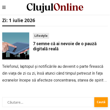
Zi:
1 iulie 2026
Lifestyle
7 semne că ai nevoie de o pauză
digitală reală
Telefonul, laptopul și notificările au devenit o parte firească
din viața de zi cu zi, însă atunci când timpul petrecut în fața
ecranelor începe să afecteze concentrarea, starea de spirit și
relațiile cu cei din jur, este momentul să iei...
Caută
după: