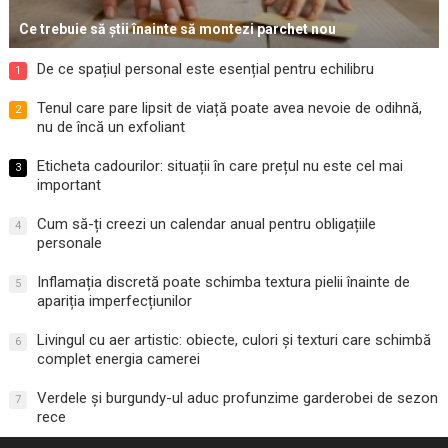
Ce trebuie să știi înainte să montezi parchet nou
De ce spațiul personal este esențial pentru echilibru
1
Tenul care pare lipsit de viață poate avea nevoie de odihnă,
2
nu de încă un exfoliant
Eticheta cadourilor: situații în care prețul nu este cel mai
3
important
Cum să-ți creezi un calendar anual pentru obligațiile
4
personale
Inflamația discretă poate schimba textura pielii înainte de
5
apariția imperfecțiunilor
Livingul cu aer artistic: obiecte, culori și texturi care schimbă
6
complet energia camerei
Verdele și burgundy-ul aduc profunzime garderobei de sezon
7
rece