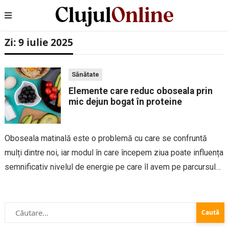
Zi:
9 iulie 2025
Sănătate
Elemente care reduc oboseala prin
mic dejun bogat în proteine
Oboseala matinală este o problemă cu care se confruntă
mulți dintre noi, iar modul în care începem ziua poate influența
semnificativ nivelul de energie pe care îl avem pe parcursul
întregii zile. Un mic dejun echilibrat, bogat în proteine, poate...
Caută
după: