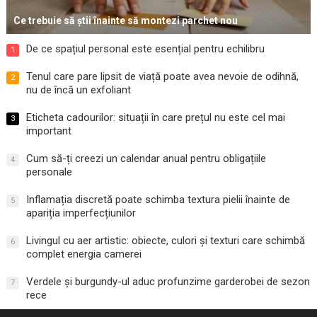
Ce trebuie să știi înainte să montezi parchet nou
De ce spațiul personal este esențial pentru echilibru
1
Tenul care pare lipsit de viață poate avea nevoie de odihnă,
2
nu de încă un exfoliant
Eticheta cadourilor: situații în care prețul nu este cel mai
3
important
Cum să-ți creezi un calendar anual pentru obligațiile
4
personale
Inflamația discretă poate schimba textura pielii înainte de
5
apariția imperfecțiunilor
Livingul cu aer artistic: obiecte, culori și texturi care schimbă
6
complet energia camerei
Verdele și burgundy-ul aduc profunzime garderobei de sezon
7
rece