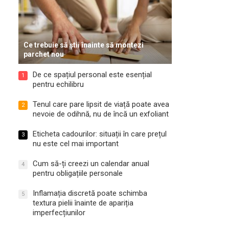
Ce trebuie să știi înainte să montezi
parchet nou
De ce spațiul personal este esențial
1
pentru echilibru
Tenul care pare lipsit de viață poate avea
2
nevoie de odihnă, nu de încă un exfoliant
Eticheta cadourilor: situații în care prețul
3
nu este cel mai important
Cum să-ți creezi un calendar anual
4
pentru obligațiile personale
Inflamația discretă poate schimba
5
textura pielii înainte de apariția
imperfecțiunilor