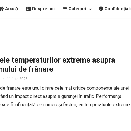
Acasă
Despre noi
Categorii
Confidențiali
ele temperaturilor extreme asupra
mului de frânare
a
•
11 iulie 2025
de frânare este unul dintre cele mai critice componente ale unei
vând un impact direct asupra siguranței în trafic. Performanța
poate fi influențată de numeroși factori, iar temperaturile extreme,
 ridicate, fie foarte scăzute, pot afecta...