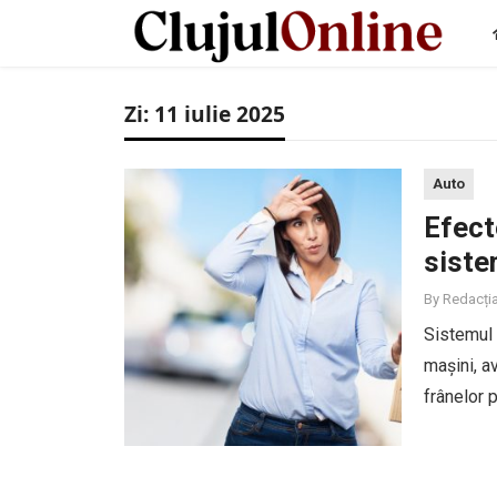
Zi:
11 iulie 2025
Auto
Efect
siste
By
Redacți
Sistemul 
mașini, a
frânelor 
fie foarte