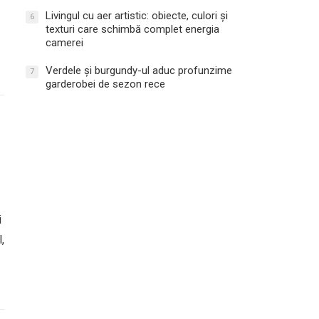
Livingul cu aer artistic: obiecte, culori și
6
texturi care schimbă complet energia
camerei
Verdele și burgundy-ul aduc profunzime
7
garderobei de sezon rece
i
,