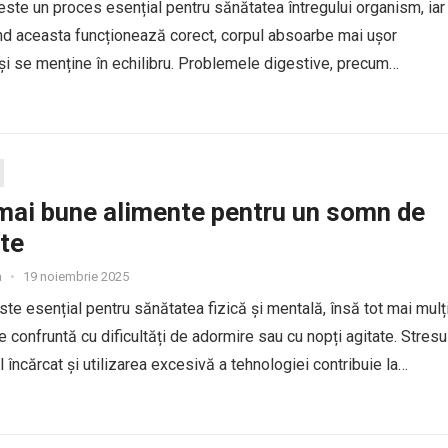
este un proces esențial pentru sănătatea întregului organism, iar
nd aceasta funcționează corect, corpul absoarbe mai ușor
i și se menține în echilibru. Problemele digestive, precum
, indigestia, arsurile gastrice sau senzația de greutate, sunt
uzate de...
mai bune alimente pentru un somn de
ate
a
•
19 noiembrie 2025
te esențial pentru sănătatea fizică și mentală, însă tot mai mulț
 confruntă cu dificultăți de adormire sau cu nopți agitate. Stresul
 încărcat și utilizarea excesivă a tehnologiei contribuie la
e de somn, dar și alimentația are...