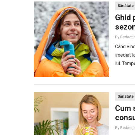
Sănătate
Ghid 
sezon
By
Redacți
Când vine
imediat l
lui. Tempe
pot contri
Sănătate
Cum s
consu
By
Redacți