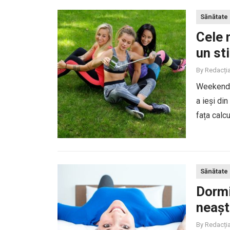
Sănătate
Cele 
un sti
By
Redacți
Weekendul
a ieși di
fața calc
proaspăt. 
Sănătate
Dormi
neașt
By
Redacți