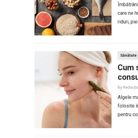
Îmbătrâni
care ne h
riduri, pi
sistemulu
proteinele
Sănătate
Cum s
consu
By
Redacți
Algele ma
folosite î
pentru con
oferă prep