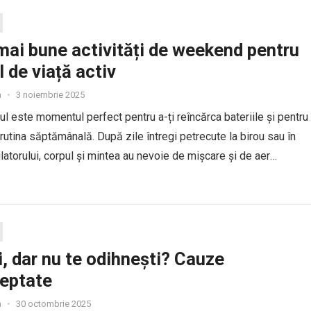
mai bune activități de weekend pentru
l de viață activ
a
•
3 noiembrie 2025
 este momentul perfect pentru a-ți reîncărca bateriile și pentru
n rutina săptămânală. După zile întregi petrecute la birou sau în
ulatorului, corpul și mintea au nevoie de mișcare și de aer
Alegerea unor activități active...
, dar nu te odihnești? Cauze
eptate
a
•
30 octombrie 2025