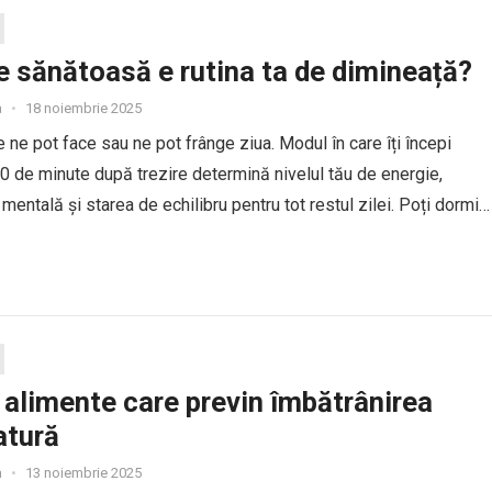
e sănătoasă e rutina ta de dimineață?
a
•
18 noiembrie 2025
e ne pot face sau ne pot frânge ziua. Modul în care îți începi
0 de minute după trezire determină nivelul tău de energie,
 mentală și starea de echilibru pentru tot restul zilei. Poți dormi
 poți mânca...
 alimente care previn îmbătrânirea
atură
a
•
13 noiembrie 2025