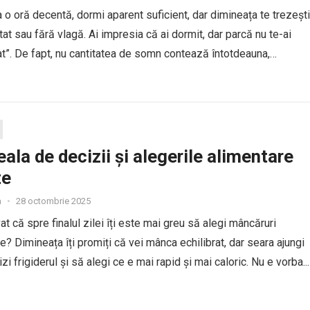
la o oră decentă, dormi aparent suficient, dar dimineața te trezești
itat sau fără vlagă. Ai impresia că ai dormit, dar parcă nu te-ai
at”. De fapt, nu cantitatea de somn contează întotdeauna,
a lui. Corpul și...
ala de decizii și alegerile alimentare
te
a
•
28 octombrie 2025
at că spre finalul zilei îți este mai greu să alegi mâncăruri
? Dimineața îți promiți că vei mânca echilibrat, dar seara ajungi
i frigiderul și să alegi ce e mai rapid și mai caloric. Nu e vorba...