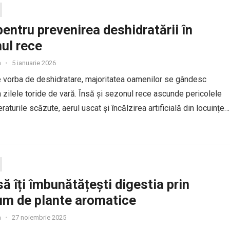
pentru prevenirea deshidratării în
ul rece
a
•
5 ianuarie 2026
 vorba de deshidratare, majoritatea oamenilor se gândesc
a zilele toride de vară. Însă și sezonul rece ascunde pericolele
raturile scăzute, aerul uscat și încălzirea artificială din locuințe
bui la pierderea de lichide, chiar dacă nu...
ă îți îmbunătățești digestia prin
m de plante aromatice
a
•
27 noiembrie 2025