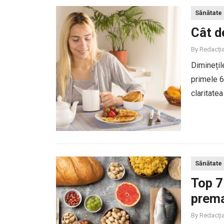
Sănătate
Cât d
By
Redacți
Diminețil
primele 6
claritatea
suficient,
Sănătate
Top 7
prem
By
Redacți