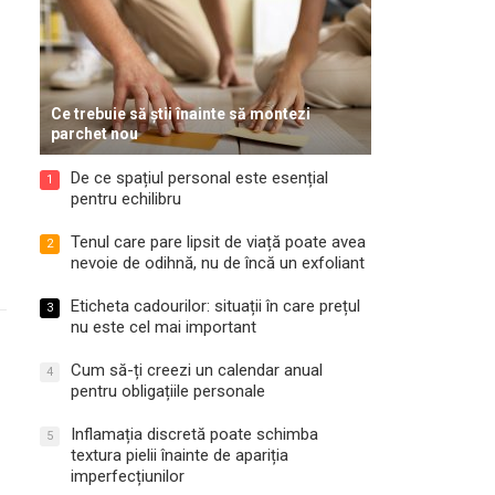
Ce trebuie să știi înainte să montezi
parchet nou
De ce spațiul personal este esențial
1
pentru echilibru
Tenul care pare lipsit de viață poate avea
2
nevoie de odihnă, nu de încă un exfoliant
Eticheta cadourilor: situații în care prețul
3
nu este cel mai important
Cum să-ți creezi un calendar anual
4
pentru obligațiile personale
Inflamația discretă poate schimba
5
textura pielii înainte de apariția
imperfecțiunilor