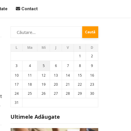
tate
Contact
Caută
după:
L
Ma
Mi
J
V
S
D
1
2
3
4
5
6
7
8
9
10
11
12
13
14
15
16
17
18
19
20
21
22
23
24
25
26
27
28
29
30
t
31
Ultimele Adăugate