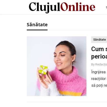
Sănătate
Sănătate
Cum s
perioa
By
Redacți
Îngrijirea
reacțiilor
să poți re
care redu
Normalize