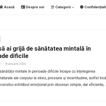
Acasă
Despre noi
Categorii
Confidențiali
ă ai grijă de sănătatea mintală în
de dificile
a
•
8 ianuarie 2026
 sănătății mintale în perioade dificile începe cu înțelegerea
 naturale ale corpului la stres, presiune și incertitudine, astfel încâ
construi echilibrul emoțional prin obiceiuri simple, dar eficiente,
c tensiunea și îți îmbunătățesc capacitatea de adaptare.
ază...