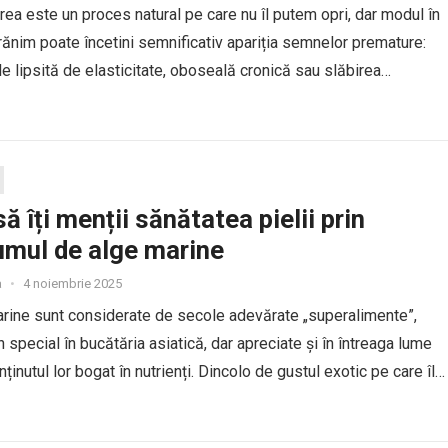
rea este un proces natural pe care nu îl putem opri, dar modul în
rănim poate încetini semnificativ apariția semnelor premature:
ele lipsită de elasticitate, oboseală cronică sau slăbirea
i imunitar. Antioxidanții, vitaminele, grăsimile sănătoase și
...
ă îți menții sănătatea pielii prin
mul de alge marine
a
•
4 noiembrie 2025
rine sunt considerate de secole adevărate „superalimente”,
n special în bucătăria asiatică, dar apreciate și în întreaga lume
ținutul lor bogat în nutrienți. Dincolo de gustul exotic pe care îl
aratelor, ele au beneficii importante pentru...