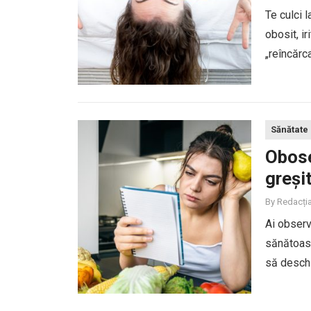
Te culci 
obosit, ir
„reîncărc
ci calitate
Sănătate
Obose
greși
By
Redacți
Ai observ
sănătoase
să deschiz