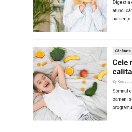
Digestia 
atunci câ
nutrienți
balonarea
adesea ca
Sănătate
Cele 
calit
By
Redacți
Somnul es
oameni se
programul
tulburăril